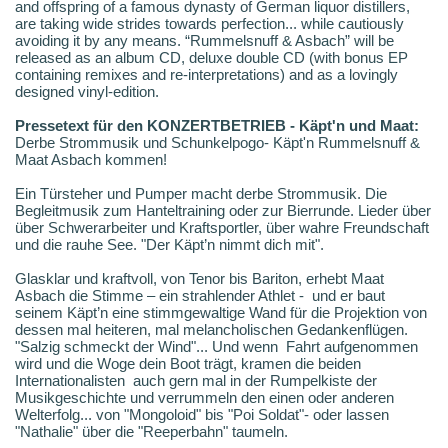
and offspring of a famous dynasty of German liquor distillers,
are taking wide strides towards perfection... while cautiously
avoiding it by any means. “Rummelsnuff & Asbach” will be
released as an album CD, deluxe double CD (with bonus EP
containing remixes and re-interpretations) and as a lovingly
designed vinyl-edition.
Pressetext für den KONZERTBETRIEB - Käpt'n und Maat:
Derbe Strommusik und Schunkelpogo- Käpt'n Rummelsnuff &
Maat Asbach kommen!
Ein Türsteher und Pumper macht derbe Strommusik. Die
Begleitmusik zum Hanteltraining oder zur Bierrunde. Lieder über
über Schwerarbeiter und Kraftsportler, über wahre Freundschaft
und die rauhe See. "Der Käpt’n nimmt dich mit".
Glasklar und kraftvoll, von Tenor bis Bariton, erhebt Maat
Asbach die Stimme – ein strahlender Athlet - und er baut
seinem Käpt’n eine stimmgewaltige Wand für die Projektion von
dessen mal heiteren, mal melancholischen Gedankenflügen.
"Salzig schmeckt der Wind"... Und wenn Fahrt aufgenommen
wird und die Woge dein Boot trägt, kramen die beiden
Internationalisten auch gern mal in der Rumpelkiste der
Musikgeschichte und verrummeln den einen oder anderen
Welterfolg... von "Mongoloid" bis "Poi Soldat"- oder lassen
"Nathalie" über die "Reeperbahn" taumeln.