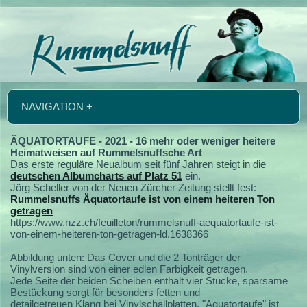
NAVIGATION +
ÄQUATORTAUFE - 2021 - 16 mehr oder weniger heitere
Heimatweisen auf Rummelsnuffsche Art
Das erste reguläre Neualbum seit fünf Jahren steigt in die
deutschen Albumcharts auf Platz 51
ein.
Jörg Scheller von der Neuen Zürcher Zeitung stellt fest:
Rummelsnuffs Äquatortaufe ist von einem heiteren Ton
getragen
https://www.nzz.ch/feuilleton/rummelsnuff-aequatortaufe-ist-
von-einem-heiteren-ton-getragen-ld.1638366
Abbildung unten
: Das Cover und die 2 Tonträger der
Vinylversion sind von einer edlen Farbigkeit getragen.
Jede Seite der beiden Scheiben enthält vier Stücke, sparsame
Bestückung sorgt für besonders fetten und
detailgetreuen Klang bei Vinylschallplatten. "Äquatortaufe" ist