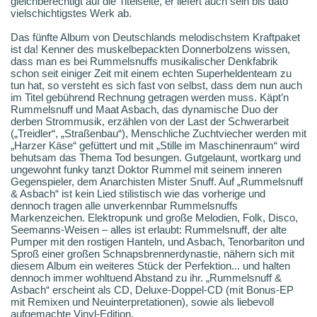
gleichberechtigt auf die Titelseite, er liefert auch sein bis dato
vielschichtigstes Werk ab.
Das fünfte Album von Deutschlands melodischstem Kraftpaket
ist da! Kenner des muskelbepackten Donnerbolzens wissen,
dass man es bei Rummelsnuffs musikalischer Denkfabrik
schon seit einiger Zeit mit einem echten Superheldenteam zu
tun hat, so versteht es sich fast von selbst, dass dem nun auch
im Titel gebührend Rechnung getragen werden muss. Käpt’n
Rummelsnuff und Maat Asbach, das dynamische Duo der
derben Strommusik, erzählen von der Last der Schwerarbeit
(„Treidler“, „Straßenbau“), Menschliche Zuchtviecher werden mit
„Harzer Käse“ gefüttert und mit „Stille im Maschinenraum“ wird
behutsam das Thema Tod besungen. Gutgelaunt, wortkarg und
ungewohnt funky tanzt Doktor Rummel mit seinem inneren
Gegenspieler, dem Anarchisten Mister Snuff. Auf „Rummelsnuff
& Asbach“ ist kein Lied stilistisch wie das vorherige und
dennoch tragen alle unverkennbar Rummelsnuffs
Markenzeichen. Elektropunk und große Melodien, Folk, Disco,
Seemanns-Weisen – alles ist erlaubt: Rummelsnuff, der alte
Pumper mit den rostigen Hanteln, und Asbach, Tenorbariton und
Sproß einer großen Schnapsbrennerdynastie, nähern sich mit
diesem Album ein weiteres Stück der Perfektion... und halten
dennoch immer wohltuend Abstand zu ihr. „Rummelsnuff &
Asbach“ erscheint als CD, Deluxe-Doppel-CD (mit Bonus-EP
mit Remixen und Neuinterpretationen), sowie als liebevoll
aufgemachte Vinyl-Edition.