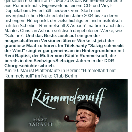
gemastert erscheint am 4. Mai 2018 das Bemerkenswerteste
aus Rummelsnuffs Eigenwerk auf einem CD- und Vinyl-
Doppelalbum. Es enthält Liedwerk vom Start einer
unvergleichlichen Hochseefahrt im Jahre 2004 bis zu deren
bisherigem Höhepunkt: der vielschichtigsten und musikalisch
reifsten Scheibe: "Rummelsnuff & Asbach", natürlich auch des
Maates Christian Asbach solistisch dargebotenen Werke, wie
"Salutare".
Und das Beste: auch auf einigen der
neugeschaffenen Versionen älterer Werke ist jetzt der
grandiose Maat zu hören. Im Titelshanty "Salzig schmeckt
der Wind" singt er gar gemeinsam im Hintergrundchor mit
Reni Baptist, der Mutter vom Käpt'n Rummelsnuff, die
bereits in den Sechziger/Siebziger Jahren in der DDR
Chorgeschichte schrieb.
Am 10. Mai ist Plattentaufe in Berlin: "Himmelfahrt mit
Rummelsnuff" im Nuke Club Berlin