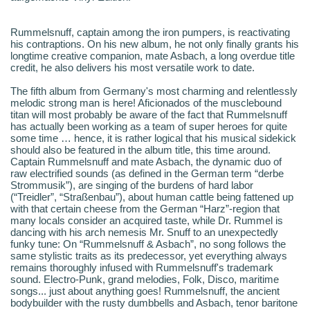
Rummelsnuff, captain among the iron pumpers, is reactivating
his contraptions. On his new album, he not only finally grants his
longtime creative companion, mate Asbach, a long overdue title
credit, he also delivers his most versatile work to date.
The fifth album from Germany's most charming and relentlessly
melodic strong man is here! Aficionados of the musclebound
titan will most probably be aware of the fact that Rummelsnuff
has actually been working as a team of super heroes for quite
some time … hence, it is rather logical that his musical sidekick
should also be featured in the album title, this time around.
Captain Rummelsnuff and mate Asbach, the dynamic duo of
raw electrified sounds (as defined in the German term “derbe
Strommusik”), are singing of the burdens of hard labor
(“Treidler”, “Straßenbau”), about human cattle being fattened up
with that certain cheese from the German “Harz”-region that
many locals consider an acquired taste, while Dr. Rummel is
dancing with his arch nemesis Mr. Snuff to an unexpectedly
funky tune: On “Rummelsnuff & Asbach”, no song follows the
same stylistic traits as its predecessor, yet everything always
remains thoroughly infused with Rummelsnuff's trademark
sound. Electro-Punk, grand melodies, Folk, Disco, maritime
songs... just about anything goes! Rummelsnuff, the ancient
bodybuilder with the rusty dumbbells and Asbach, tenor baritone