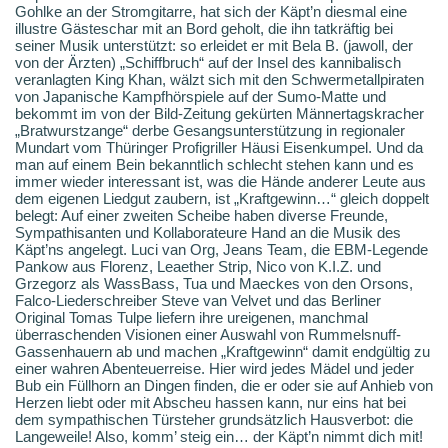
Gohlke an der Stromgitarre, hat sich der Käpt’n diesmal eine
illustre Gästeschar mit an Bord geholt, die ihn tatkräftig bei
seiner Musik unterstützt: so erleidet er mit Bela B. (jawoll, der
von der Ärzten) „Schiffbruch“ auf der Insel des kannibalisch
veranlagten King Khan, wälzt sich mit den Schwermetallpiraten
von Japanische Kampfhörspiele auf der Sumo-Matte und
bekommt im von der Bild-Zeitung gekürten Männertagskracher
„Bratwurstzange“ derbe Gesangsunterstützung in regionaler
Mundart vom Thüringer Profigriller Häusi Eisenkumpel. Und da
man auf einem Bein bekanntlich schlecht stehen kann und es
immer wieder interessant ist, was die Hände anderer Leute aus
dem eigenen Liedgut zaubern, ist „Kraftgewinn…“ gleich doppelt
belegt: Auf einer zweiten Scheibe haben diverse Freunde,
Sympathisanten und Kollaborateure Hand an die Musik des
Käpt’ns angelegt. Luci van Org, Jeans Team, die EBM-Legende
Pankow aus Florenz, Leaether Strip, Nico von K.I.Z. und
Grzegorz als WassBass, Tua und Maeckes von den Orsons,
Falco-Liederschreiber Steve van Velvet und das Berliner
Original Tomas Tulpe liefern ihre ureigenen, manchmal
überraschenden Visionen einer Auswahl von Rummelsnuff-
Gassenhauern ab und machen „Kraftgewinn“ damit endgültig zu
einer wahren Abenteuerreise. Hier wird jedes Mädel und jeder
Bub ein Füllhorn an Dingen finden, die er oder sie auf Anhieb von
Herzen liebt oder mit Abscheu hassen kann, nur eins hat bei
dem sympathischen Türsteher grundsätzlich Hausverbot: die
Langeweile! Also, komm’ steig ein… der Käpt’n nimmt dich mit!