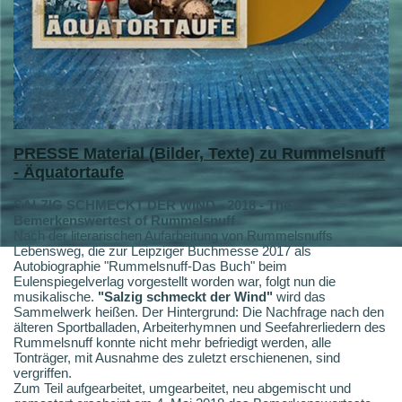
PRESSE
Material (Bilder, Texte) zu Rummelsnuff
- Äquatortaufe
SALZIG SCHMECKT DER WIND - 2018 - The
Bemerkenswertest of Rummelsnuff
Nach der literarischen Aufarbeitung von Rummelsnuffs
Lebensweg, die zur Leipziger Buchmesse 2017 als
Autobiographie "Rummelsnuff-Das Buch" beim
Eulenspiegelverlag vorgestellt worden war, folgt nun die
musikalische.
"Salzig schmeckt der Wind"
wird das
Sammelwerk heißen. Der Hintergrund: Die Nachfrage nach den
älteren Sportballaden, Arbeiterhymnen und Seefahrerliedern des
Rummelsnuff konnte nicht mehr befriedigt werden, alle
Tonträger, mit Ausnahme des zuletzt erschienenen, sind
vergriffen.
Zum Teil aufgearbeitet, umgearbeitet, neu abgemischt und