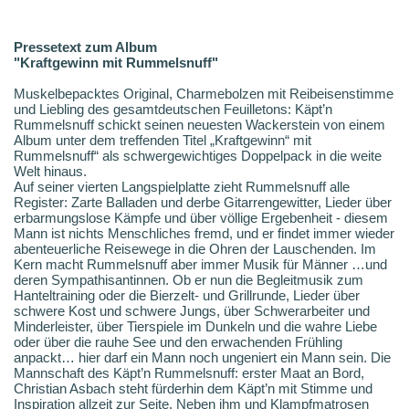
Pressetext zum Album
"Kraftgewinn mit Rummelsnuff"
Muskelbepacktes Original, Charmebolzen mit Reibeisenstimme
und Liebling des gesamtdeutschen Feuilletons: Käpt’n
Rummelsnuff schickt seinen neuesten Wackerstein von einem
Album unter dem treffenden Titel „Kraftgewinn“ mit
Rummelsnuff“ als schwergewichtiges Doppelpack in die weite
Welt hinaus.
Auf seiner vierten Langspielplatte zieht Rummelsnuff alle
Register: Zarte Balladen und derbe Gitarrengewitter, Lieder über
erbarmungslose Kämpfe und über völlige Ergebenheit - diesem
Mann ist nichts Menschliches fremd, und er findet immer wieder
abenteuerliche Reisewege in die Ohren der Lauschenden. Im
Kern macht Rummelsnuff aber immer Musik für Männer …und
deren Sympathisantinnen. Ob er nun die Begleitmusik zum
Hanteltraining oder die Bierzelt- und Grillrunde, Lieder über
schwere Kost und schwere Jungs, über Schwerarbeiter und
Minderleister, über Tierspiele im Dunkeln und die wahre Liebe
oder über die rauhe See und den erwachenden Frühling
anpackt… hier darf ein Mann noch ungeniert ein Mann sein. Die
Mannschaft des Käpt’n Rummelsnuff: erster Maat an Bord,
Christian Asbach steht fürderhin dem Käpt’n mit Stimme und
Inspiration allzeit zur Seite. Neben ihm und Klampfmatrosen