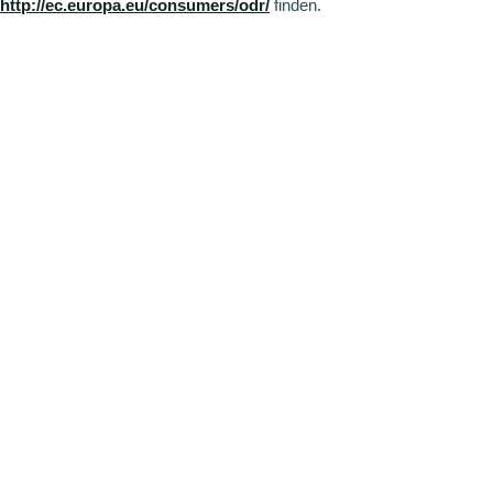
http://ec.europa.eu/consumers/odr/
finden.