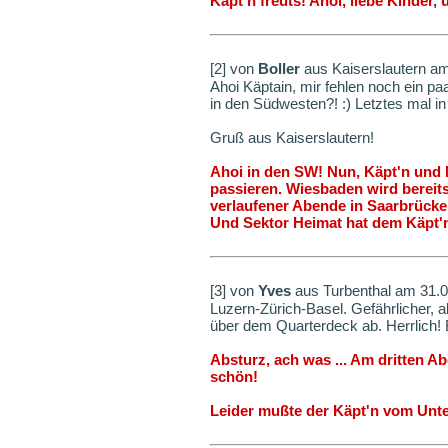
Käpt'n freuts! Ahoi, liebe Kinder, 
[2] von
Boller
aus Kaiserslautern a
Ahoi Käptain, mir fehlen noch ein pa
in den Südwesten?! :) Letztes mal i
Gruß aus Kaiserslautern!
Ahoi in den SW! Nun, Käpt'n und
passieren. Wiesbaden wird bereits
verlaufener Abende in Saarbrücke
Und Sektor Heimat hat dem Käpt'n
[3] von
Yves
aus Turbenthal am 31.
Luzern-Zürich-Basel. Gefährlicher, 
über dem Quarterdeck ab. Herrlich!
Absturz, ach was ... Am dritten Ab
schön!
Leider mußte der Käpt'n vom Unte