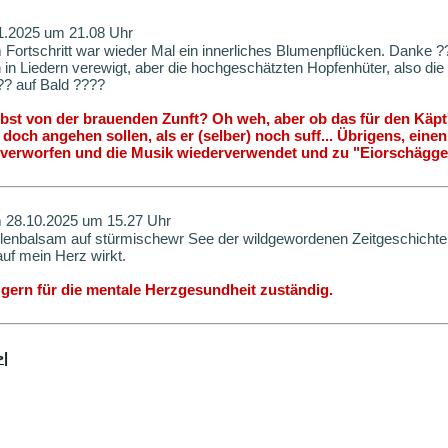
1.2025 um 21.08 Uhr
 Fortschritt war wieder Mal ein innerliches Blumenpflücken. Danke ?
 in Liedern verewigt, aber die hochgeschätzten Hopfenhüter, also di
?? auf Bald ????
selbst von der brauenden Zunft? Oh weh, aber ob das für den Käpt
ht doch angehen sollen, als er (selber) noch suff... Übrigens, ein
e verworfen und die Musik wiederverwendet und zu "Eiorschägge
28.10.2025 um 15.27 Uhr
lenbalsam auf stürmischewr See der wildgewordenen Zeitgeschichte.
auf mein Herz wirkt.
 gern für die mentale Herzgesundheit zuständig.
>|