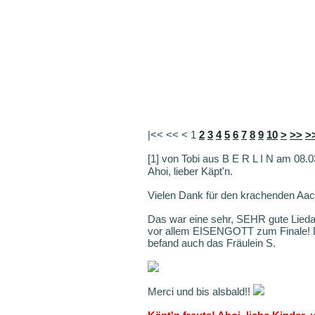
|<< << <
1
2
3
4
5
6
7
8
9
10
>
>>
>
[1] von Tobi aus B E R L I N am 08.
Ahoi, lieber Käpt'n.
Vielen Dank für den krachenden Aa
Das war eine sehr, SEHR gute L
vor allem EISENGOTT zum Finale! DIE 
befand auch das Fräulein S.
Merci und bis alsbald!!