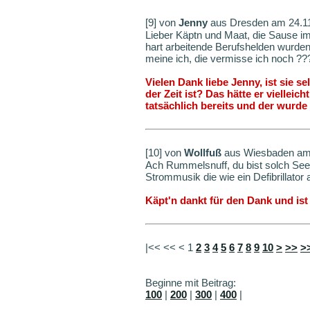
[9] von
Jenny
aus Dresden am 24.1
Lieber Käptn und Maat, die Sause im
hart arbeitende Berufshelden wurden
meine ich, die vermisse ich noch ??
Vielen Dank liebe Jenny, ist sie 
der Zeit ist? Das hätte er vielleic
tatsächlich bereits und der wurd
[10] von
Wollfuß
aus Wiesbaden am 
Ach Rummelsnuff, du bist solch See
Strommusik die wie ein Defibrillator 
Käpt'n dankt für den Dank und ist
|<< << <
1
2
3
4
5
6
7
8
9
10
>
>>
>
Beginne mit Beitrag:
100
|
200
|
300
|
400
|