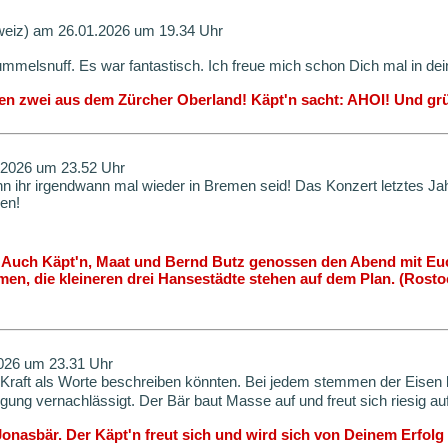
weiz) am 26.01.2026 um 19.34 Uhr
Rummelsnuff. Es war fantastisch. Ich freue mich schon Dich mal in d
ilen zwei aus dem Zürcher Oberland! Käpt'n sacht: AHOI! Und gr
2026 um 23.52 Uhr
n ihr irgendwann mal wieder in Bremen seid! Das Konzert letztes Jahr
en!
! Auch Käpt'n, Maat und Bernd Butz genossen den Abend mit Euch
men, die kleineren drei Hansestädte stehen auf dem Plan. (Rosto
2026 um 23.31 Uhr
Kraft als Worte beschreiben könnten. Bei jedem stemmen der Eisen lä
gung vernachlässigt. Der Bär baut Masse auf und freut sich riesig au
 Jonasbär. Der Käpt'n freut sich und wird sich von Deinem Erfo