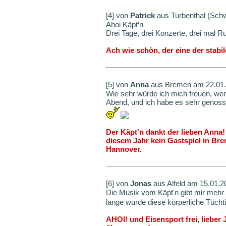
[4] von
Patrick
aus Turbenthal (Sch
Ahoi Käpt‘n
Drei Tage, drei Konzerte, drei mal 
Ach wie schön, der eine der stab
[5] von
Anna
aus Bremen am 22.01.
Wie sehr würde ich mich freuen, wen
Abend, und ich habe es sehr genoss
Der Käpt'n dankt der lieben Anna
diesem Jahr kein Gastspiel in Bre
Hannover.
[6] von
Jonas
aus Alfeld am 15.01.
Die Musik vom Käpt'n gibt mir mehr 
lange wurde diese körperliche Tüchti
AHOI! und Eisensport frei, lieber