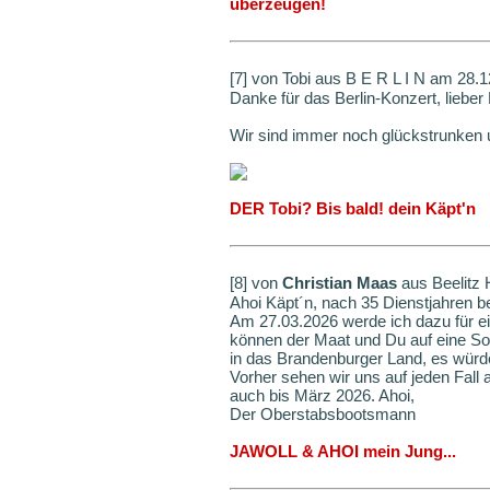
überzeugen!
[7] von Tobi aus B E R L I N am 28.
Danke für das Berlin-Konzert, lieber
Wir sind immer noch glückstrunken 
DER Tobi? Bis bald! dein Käpt'n
[8] von
Christian Maas
aus Beelitz 
Ahoi Käpt´n, nach 35 Dienstjahren b
Am 27.03.2026 werde ich dazu für eini
können der Maat und Du auf eine S
in das Brandenburger Land, es würd
Vorher sehen wir uns auf jeden Fall 
auch bis März 2026. Ahoi,
Der Oberstabsbootsmann
JAWOLL & AHOI mein Jung...