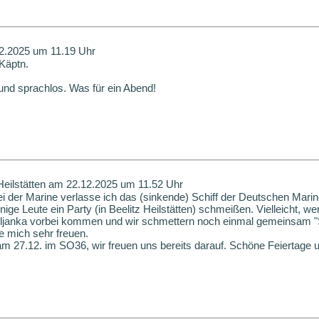
12.2025 um 11.19 Uhr
 Käptn.
und sprachlos. Was für ein Abend!
Heilstätten am 22.12.2025 um 11.52 Uhr
ei der Marine verlasse ich das (sinkende) Schiff der Deutschen Mari
ge Leute ein Party (in Beelitz Heilstätten) schmeißen. Vielleicht, we
oljanka vorbei kommen und wir schmettern noch einmal gemeinsam "
e mich sehr freuen.
am 27.12. im SO36, wir freuen uns bereits darauf. Schöne Feiertage un