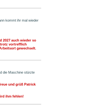
Wann kommt ihr mal wieder
d 2027 auch wieder so
otz vortrefflich
rbeitsort gewechselt.
nd die Maschine stürzte
Treue und grüß Patrick
rd ihm fehlen!