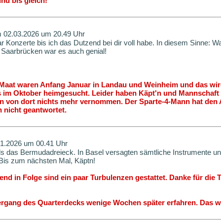
und bis gleich!
m 02.03.2026 um 20.49 Uhr
ar Konzerte bis ich das Dutzend bei dir voll habe. In diesem Sinne: 
n Saarbrücken war es auch genial!
 Maat waren Anfang Januar in Landau und Weinheim und das wir
 im Oktober heimgesucht. Leider haben Käpt'n und Mannschaft tr
n von dort nichts mehr vernommen. Der Sparte-4-Mann hat den A
 nicht geantwortet.
01.2026 um 00.41 Uhr
als das Bermudadreieck. In Basel versagten sämtliche Instrumente u
 Bis zum nächsten Mal, Käptn!
end in Folge sind ein paar Turbulenzen gestattet. Danke für die 
rgang des Quarterdecks wenige Wochen später erfahren. Das wi