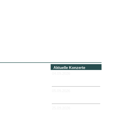
Aktuelle Konzerte
04.09.2026
-HANNOVER - Béi Chéz
Héinz
05.09.2026
-DUISBURG - RUHRORT -
Zum Hübi
25.09.2026
-MAGDEBURG -