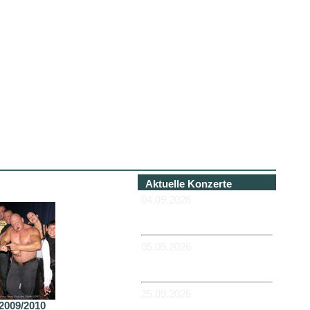
Aktuelle Konzerte
04.09.2026
-HANNOVER - Béi Chéz
Héinz
05.09.2026
-DUISBURG - RUHRORT -
Zum Hübi
25.09.2026
2009/2010
-MAGDEBURG -