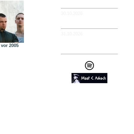
Flowerpower
30.10.2026
-WIESBADEN -
Schlachthof
31.10.2026
-KÖLN - BüZe Ehrenfeld -
Em Drügge Pitter: 9.
vor 2005
HAFENCASINO
Impressum