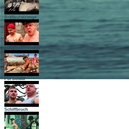
Bratwurstzange
Salutare - Pankow (I) Remix
Poi Soldat
Schiffbruch