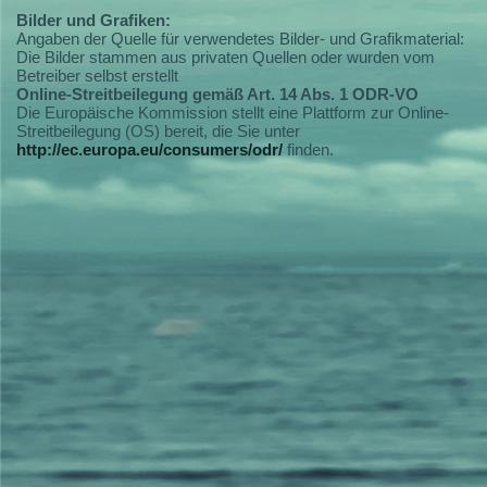
Bilder und Grafiken:
Angaben der Quelle für verwendetes Bilder- und Grafikmaterial:
Die Bilder stammen aus privaten Quellen oder wurden vom
Betreiber selbst erstellt
Online-Streitbeilegung gemäß Art. 14 Abs. 1 ODR-VO
Die Europäische Kommission stellt eine Plattform zur Online-
Streitbeilegung (OS) bereit, die Sie unter
http://ec.europa.eu/consumers/odr/
finden.