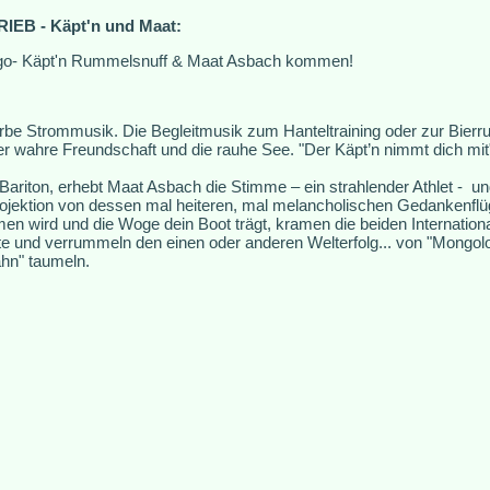
IEB - Käpt'n und Maat:
go- Käpt'n Rummelsnuff & Maat Asbach kommen!
be Strommusik. Die Begleitmusik zum Hanteltraining oder zur Bierru
er wahre Freundschaft und die rauhe See. "Der Käpt’n nimmt dich mit
s Bariton, erhebt Maat Asbach die Stimme – ein strahlender Athlet - u
rojektion von dessen mal heiteren, mal melancholischen Gedankenflü
 wird und die Woge dein Boot trägt, kramen die beiden Internationa
 und verrummeln den einen oder anderen Welterfolg... von "Mongoloid
ahn" taumeln.