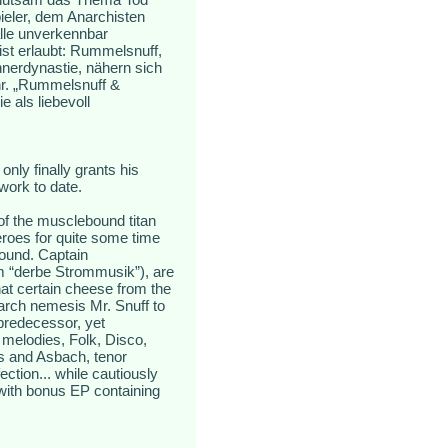
eler, dem Anarchisten
alle unverkennbar
st erlaubt: Rummelsnuff,
nerdynastie, nähern sich
hr. „Rummelsnuff &
 als liebevoll
nly finally grants his
work to date.
of the musclebound titan
eroes for quite some time
around. Captain
m “derbe Strommusik”), are
hat certain cheese from the
arch nemesis Mr. Snuff to
predecessor, yet
melodies, Folk, Disco,
ls and Asbach, tenor
ection... while cautiously
with bonus EP containing