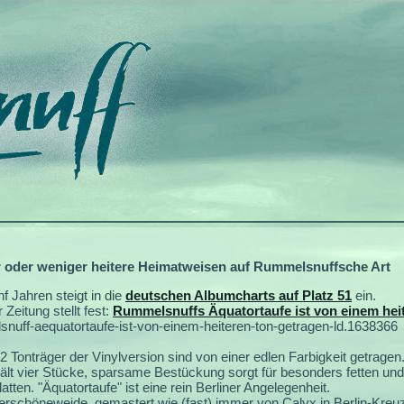
oder weniger heitere Heimatweisen auf Rummelsnuffsche Art
f Jahren steigt in die
deutschen Albumcharts auf Platz 51
ein.
Zeitung stellt fest:
Rummelsnuffs Äquatortaufe ist von einem hei
lsnuff-aequatortaufe-ist-von-einem-heiteren-ton-getragen-ld.1638366
2 Tonträger der Vinylversion sind von einer edlen Farbigkeit getragen
ält vier Stücke, sparsame Bestückung sorgt für besonders fetten und
atten. "Äquatortaufe" ist eine rein Berliner Angelegenheit.
erschöneweide, gemastert wie (fast) immer von Calyx in Berlin-Kreu