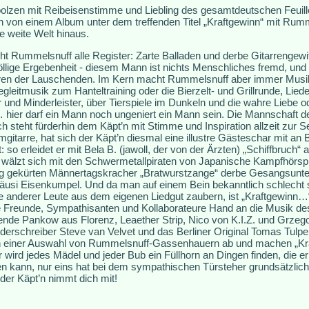
lzen mit Reibeisenstimme und Liebling des gesamtdeutschen Feuill
 von einem Album unter dem treffenden Titel „Kraftgewinn“ mit Rumm
 weite Welt hinaus.
ieht Rummelsnuff alle Register: Zarte Balladen und derbe Gitarrengewit
lige Ergebenheit - diesem Mann ist nichts Menschliches fremd, und 
hren der Lauschenden. Im Kern macht Rummelsnuff aber immer Mus
gleitmusik zum Hanteltraining oder die Bierzelt- und Grillrunde, Lie
und Minderleister, über Tierspiele im Dunkeln und die wahre Liebe o
hier darf ein Mann noch ungeniert ein Mann sein. Die Mannschaft 
h steht fürderhin dem Käpt’n mit Stimme und Inspiration allzeit zur 
tarre, hat sich der Käpt’n diesmal eine illustre Gästeschar mit an Bo
t: so erleidet er mit Bela B. (jawoll, der von der Ärzten) „Schiffbruch“ 
, wälzt sich mit den Schwermetallpiraten von Japanische Kampfhörsp
g gekürten Männertagskracher „Bratwurstzange“ derbe Gesangsunters
 Häusi Eisenkumpel. Und da man auf einem Bein bekanntlich schlecht
e anderer Leute aus dem eigenen Liedgut zaubern, ist „Kraftgewinn…“ 
e Freunde, Sympathisanten und Kollaborateure Hand an die Musik des
de Pankow aus Florenz, Leaether Strip, Nico von K.I.Z. und Grzeg
rschreiber Steve van Velvet und das Berliner Original Tomas Tulpe l
einer Auswahl von Rummelsnuff-Gassenhauern ab und machen „Kraf
 wird jedes Mädel und jeder Bub ein Füllhorn an Dingen finden, die er
n kann, nur eins hat bei dem sympathischen Türsteher grundsätzlich
der Käpt’n nimmt dich mit!