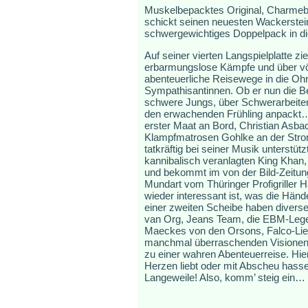
Muskelbepacktes Original, Charmebo
schickt seinen neuesten Wackerstein
schwergewichtiges Doppelpack in die
Auf seiner vierten Langspielplatte z
erbarmungslose Kämpfe und über völ
abenteuerliche Reisewege in die O
Sympathisantinnen. Ob er nun die Be
schwere Jungs, über Schwerarbeiter 
den erwachenden Frühling anpackt… 
erster Maat an Bord, Christian Asbac
Klampfmatrosen Gohlke an der Stromgi
tatkräftig bei seiner Musik unterstütz
kannibalisch veranlagten King Khan
und bekommt im von der Bild-Zeitun
Mundart vom Thüringer Profigriller
wieder interessant ist, was die Händ
einer zweiten Scheibe haben divers
van Org, Jeans Team, die EBM-Legen
Maeckes von den Orsons, Falco-Liede
manchmal überraschenden Visionen 
zu einer wahren Abenteuerreise. Hier
Herzen liebt oder mit Abscheu hasse
Langeweile! Also, komm’ steig ein… 