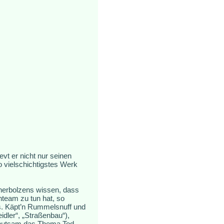
vt er nicht nur seinen
ato vielschichtigstes Werk
nerbolzens wissen, dass
team zu tun hat, so
s. Käpt’n Rummelsnuff und
dler“, „Straßenbau“),
behutsam das Thema Tod