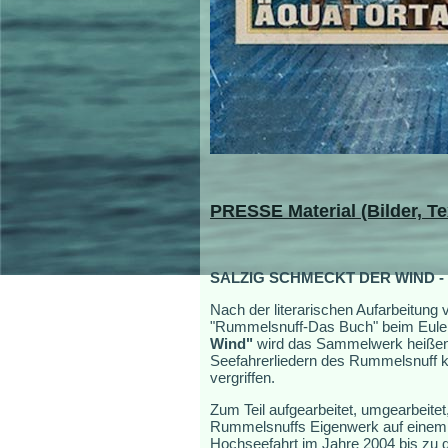
PRESSE
Material (Bilder, 
SALZIG SCHMECKT DER WIND - 20
Nach der literarischen Aufarbeitun
"Rummelsnuff-Das Buch" beim Eulensp
Wind"
wird das Sammelwerk heißen.
Seefahrerliedern des Rummelsnuff ko
vergriffen.
Zum Teil aufgearbeitet, umgearbeit
Rummelsnuffs Eigenwerk auf einem C
Hochseefahrt im Jahre 2004 bis zu d