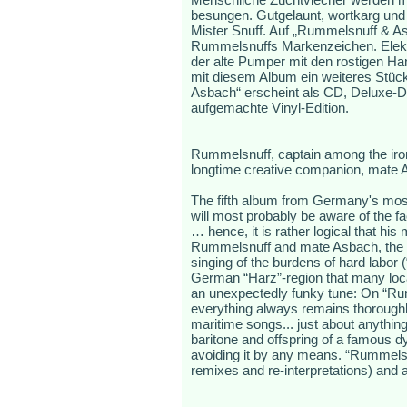
besungen. Gutgelaunt, wortkarg und
Mister Snuff. Auf „Rummelsnuff & Asb
Rummelsnuffs Markenzeichen. Elektr
der alte Pumper mit den rostigen Ha
mit diesem Album ein weiteres Stück
Asbach“ erscheint als CD, Deluxe-D
aufgemachte Vinyl-Edition.
Rummelsnuff, captain among the iron 
longtime creative companion, mate Asb
The fifth album from Germany's most
will most probably be aware of the f
… hence, it is rather logical that his
Rummelsnuff and mate Asbach, the d
singing of the burdens of hard labor 
German “Harz”-region that many loca
an unexpectedly funky tune: On “Rumm
everything always remains thoroughl
maritime songs... just about anythin
baritone and offspring of a famous dy
avoiding it by any means. “Rummels
remixes and re-interpretations) and a