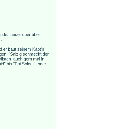
nde. Lieder über über
".
nd er baut seinem Käpt’n
gen. "Salzig schmeckt der
listen auch gern mal in
" bis "Poi Soldat"- oder