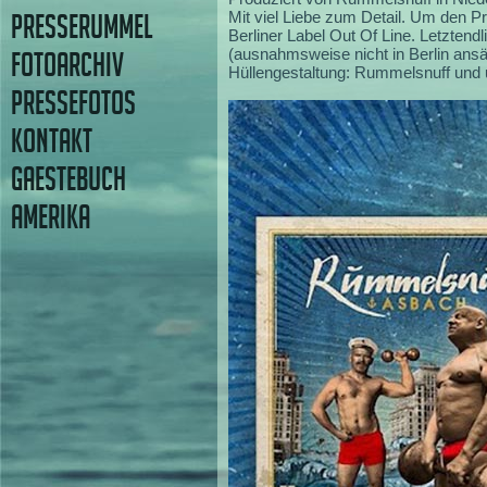
Mit viel Liebe zum Detail. Um den P
PRESSERUMMEL
Berliner Label Out Of Line. Letztend
(ausnahmsweise nicht in Berlin ansä
FOTOARCHIV
Hüllengestaltung: Rummelsnuff und 
PRESSEFOTOS
KONTAKT
GAESTEBUCH
AMERIKA