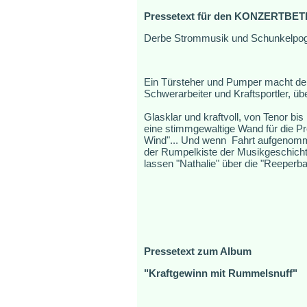
Pressetext für den KONZERTBETR
Derbe Strommusik und Schunkelpo
Ein Türsteher und Pumper macht der
Schwerarbeiter und Kraftsportler, üb
Glasklar und kraftvoll, von Tenor bi
eine stimmgewaltige Wand für die P
Wind"... Und wenn Fahrt aufgenommen
der Rumpelkiste der Musikgeschichte
lassen "Nathalie" über die "Reeperb
Pressetext zum Album
"Kraftgewinn mit Rummelsnuff"