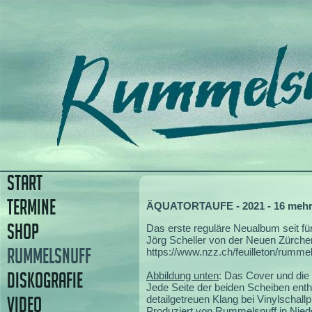
START
TERMINE
ÄQUATORTAUFE - 2021 - 16 mehr 
SHOP
Das erste reguläre Neualbum seit fün
Jörg Scheller von der Neuen Zürcher 
RUMMELSNUFF
https://www.nzz.ch/feuilleton/rumme
DISKOGRAFIE
Abbildung unten
: Das Cover und die 
Jede Seite der beiden Scheiben enth
VIDEO
detailgetreuen Klang bei Vinylschallpl
Produziert von Rummelsnuff in Nied