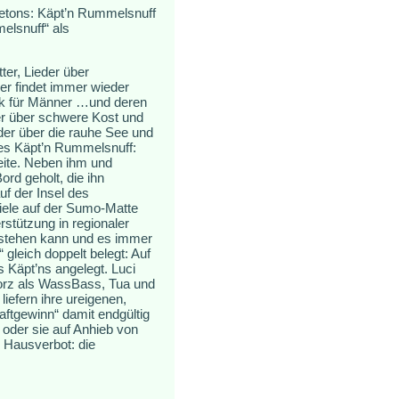
etons: Käpt’n Rummelsnuff
elsnuff“ als
ter, Lieder über
er findet immer wieder
ik für Männer …und deren
der über schwere Kost und
der über die rauhe See und
des Käpt’n Rummelsnuff:
Seite. Neben ihm und
rd geholt, die ihn
auf der Insel des
iele auf der Sumo-Matte
tützung in regionaler
 stehen kann und es immer
gleich doppelt belegt: Auf
 Käpt’ns angelegt. Luci
orz als WassBass, Tua und
iefern ihre ureigenen,
tgewinn“ damit endgültig
 oder sie auf Anhieb von
 Hausverbot: die