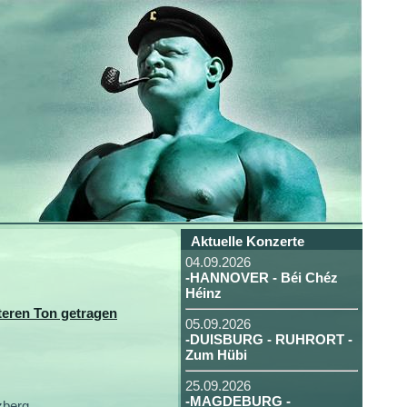
Aktuelle Konzerte
04.09.2026
-HANNOVER - Béi Chéz
Héinz
teren Ton getragen
05.09.2026
-DUISBURG - RUHRORT -
Zum Hübi
.
25.09.2026
-MAGDEBURG -
zberg.