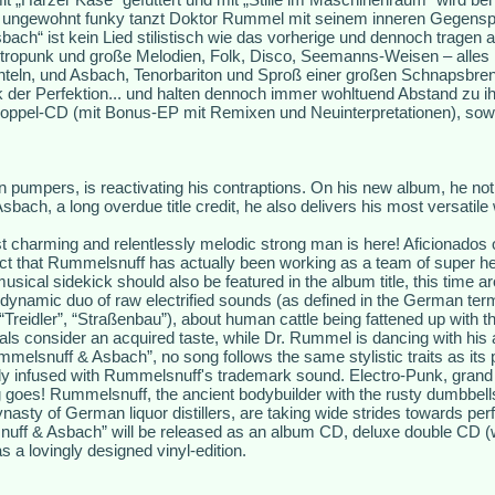
 ungewohnt funky tanzt Doktor Rummel mit seinem inneren Gegenspi
ach“ ist kein Lied stilistisch wie das vorherige und dennoch tragen 
opunk und große Melodien, Folk, Disco, Seemanns-Weisen – alles i
nteln, und Asbach, Tenorbariton und Sproß einer großen Schnapsbren
 der Perfektion... und halten dennoch immer wohltuend Abstand zu i
oppel-CD (mit Bonus-EP mit Remixen und Neuinterpretationen), sowie
pumpers, is reactivating his contraptions. On his new album, he not o
ach, a long overdue title credit, he also delivers his most versatile 
 charming and relentlessly melodic strong man is here! Aficionados 
act that Rummelsnuff has actually been working as a team of super h
 musical sidekick should also be featured in the album title, this time 
ynamic duo of raw electrified sounds (as defined in the German ter
(“Treidler”, “Straßenbau”), about human cattle being fattened up with t
ls consider an acquired taste, while Dr. Rummel is dancing with his 
elsnuff & Asbach”, no song follows the same stylistic traits as its 
y infused with Rummelsnuff's trademark sound. Electro-Punk, grand 
g goes! Rummelsnuff, the ancient bodybuilder with the rusty dumbbel
nasty of German liquor distillers, are taking wide strides towards perf
nuff & Asbach” will be released as an album CD, deluxe double CD (
s a lovingly designed vinyl-edition.