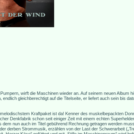
Pumpern, wirft die Maschinen wieder an. Auf seinem neuen Album hie
 endlich gleichberechtigt auf die Titelseite, er liefert auch sein bis d
 melodischstem Kraftpaket ist da! Kenner des muskelbepackten Don
er Denkfabrik schon seit einiger Zeit mit einem echten Superhelden
dass dem nun auch im Titel gebührend Rechnung getragen werden mus
r derben Strommusik, erzählen von der Last der Schwerarbeit („Trei
t „Harzer Käse“ gefüttert und mit „Stille im Maschinenraum“ wird 