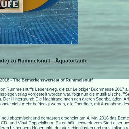
Texte) zu Rummelsnuff - Äquatortaufe
18 - The Bemerkenswertest of Rummelsnuff
g von Rummelsnuffs Lebensweg, die zur Leipziger Buchmesse 2017 al
iegelverlag vorgestellt worden war, folgt nun die musikalische.
"S
 Der Hintergrund: Die Nachfrage nach den älteren Sportballaden, A
nnte nicht mehr befriedigt werden, alle Tonträger, mit Ausnahme des
et, neu abgemischt und gemastert erscheint am 4. Mai 2018 das Bem
D- und Vinyl-Doppelalbum. Es enthält Liedwerk vom Start einer unv
eren bisherigem Höhepunkt: der vielschichtigsten und musikalisch re