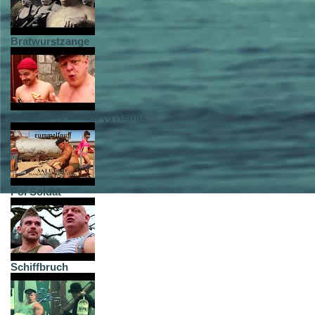
Bratwurstzange
Salutare - Pankow (I) Remix
Poi Soldat
Schiffbruch