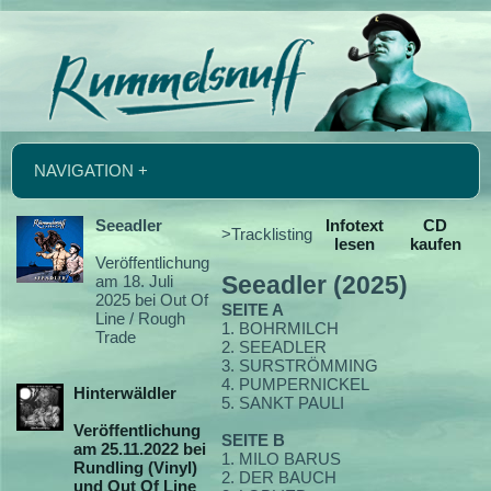
NAVIGATION +
Seeadler
Infotext
CD
>Tracklisting
lesen
kaufen
Veröffentlichung
am 18. Juli
Seeadler (2025)
2025 bei Out Of
SEITE A
Line / Rough
1. BOHRMILCH
Trade
2. SEEADLER
3. SURSTRÖMMING
4. PUMPERNICKEL
Hinterwäldler
5. SANKT PAULI
Veröffentlichung
SEITE B
am 25.11.2022 bei
1. MILO BARUS
Rundling (Vinyl)
2. DER BAUCH
und Out Of Line