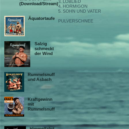
3. LOBLIED
(Download/Stream)
4. HORMIGON
5. SOHN UND VATER
Äquatortaufe
PULVERSCHNEE
Salzig
schmeckt
der Wind
Rummelsnuff
und Asbach
Kraftgewinn
mit
Rummelsnuff
Himmelfahrt