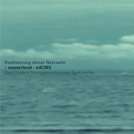
Realisierung dieser Netzseite
»
masterlevel - mlCMS
Das Content Managementsystem für Künstler