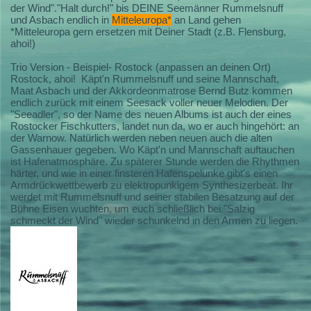
der Wind"."Halt durch!" bis DEINE Seemänner Rummelsnuff
und Asbach endlich in
Mitteleuropa*
an Land gehen
*Mitteleuropa gern ersetzen mit Deiner Stadt (z.B. Flensburg,
ahoi!)
Trio Version - Beispiel- Rostock (anpassen an deinen Ort)
Rostock, ahoi! Käpt'n Rummelsnuff und seine Mannschaft,
Maat Asbach und der Akkordeonmatrose Bernd Butz kommen
endlich zurück mit einem Seesack voller neuer Melodien. Der
"Seeadler", so der Name des neuen Albums ist auch der eines
Rostocker Fischkutters, landet nun da, wo er auch hingehört: an
der Warnow. Natürlich werden neben neuen auch die alten
Gassenhauer gegeben. Wo Käpt'n und Mannschaft auftauchen
ist Hafenatmosphäre. Zu späterer Stunde werden die Rhythmen
härter, und wie in einer finsteren Hafenspelunke gibt's einen
Armdrückwettbewerb zu elektropunkigem Synthesizerbeat. Ihr
werdet mit Rummelsnuff und seiner stabilen Besatzung auf der
Bühne Eisen wuchten, um euch schließlich bei "Salzig
schmeckt der Wind" wieder schunkelnd in den Armen zu liegen.