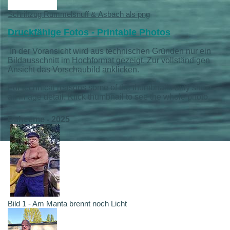
Schriftzug Rummelsnuff & Asbach als png
Druckfähige Fotos - Printable Photos
In der Voransicht wird aus technischen Gründen nur ein
Bildausschnitt im Hochformat gezeigt. Zur vollständigen
Ansicht das Vorschaubild anklicken.
For technical reasons some of the thumbnails only show
an image detail. Klick thumbnail to see the whole photo.
Daheeme - 2025
Bild 1 - Am Manta brennt noch Licht