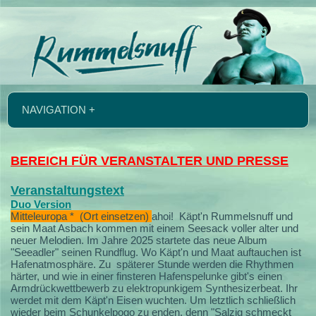
NAVIGATION +
BEREICH FÜR VERANSTALTER UND PRESSE
Veranstaltungstext
Duo Version
Mitteleuropa * (Ort einsetzen)
ahoi!
Käpt'n Rummelsnuff und
sein Maat Asbach kommen mit einem Seesack voller alter und
neuer Melodien.
Im Jahre 2025 startete das neue Album
"Seeadler" seinen Rundflug. Wo Käpt'n und Maat auftauchen ist
Hafenatmosphäre. Zu späterer Stunde werden die Rhythmen
härter, und wie in einer finsteren Hafenspelunke gibt's einen
Armdrückwettbewerb zu elektropunkigem Synthesizerbeat. Ihr
werdet mit dem Käpt'n Eisen wuchten. Um letztlich schließlich
wieder beim Schunkelpogo zu enden, denn "Salzig schmeckt