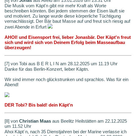
[6] von
Jonas
aus Alfeld am 15.01.2026 um 23.31 Uhr
Die Musik vom Käpt'n gibt mir mehr Kraft als Worte
beschreiben könnten. Bei jedem stemmen der Eisen läuft sie
und motiviert. Zu lange wurde diese körperliche Tüchtigung
vernachlässigt. Der Bär baut Masse auf und freut sich riesig auf
zwei Abende in Erfurt
AHOI! und Eisensport frei, lieber Jonasbär. Der Käpt'n freut
sich und wird sich von Deinem Erfolg beim Masseaufbau
überzeugen!
[7] von Tobi aus B E R L I N am 28.12.2025 um 11.19 Uhr
Danke für das Berlin-Konzert, lieber Käptn.
Wir sind immer noch glückstrunken und sprachlos. Was für ein
Abend!
DER Tobi? Bis bald! dein Käpt'n
[8] von
Christian Maas
aus Beelitz Heilstätten am 22.12.2025
um 11.52 Uhr
Ahoi Käpt´n, nach 35 Dienstjahren bei der Marine verlasse ich