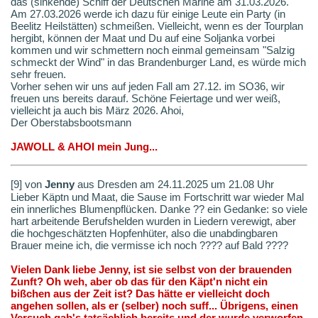
das (sinkende) Schiff der Deutschen Marine am 31.03.2026.
Am 27.03.2026 werde ich dazu für einige Leute ein Party (in
Beelitz Heilstätten) schmeißen. Vielleicht, wenn es der Tourplan
hergibt, können der Maat und Du auf eine Soljanka vorbei
kommen und wir schmettern noch einmal gemeinsam "Salzig
schmeckt der Wind" in das Brandenburger Land, es würde mich
sehr freuen.
Vorher sehen wir uns auf jeden Fall am 27.12. im SO36, wir
freuen uns bereits darauf. Schöne Feiertage und wer weiß,
vielleicht ja auch bis März 2026. Ahoi,
Der Oberstabsbootsmann
JAWOLL & AHOI mein Jung...
[9] von
Jenny
aus Dresden am 24.11.2025 um 21.08 Uhr
Lieber Käptn und Maat, die Sause im Fortschritt war wieder Mal
ein innerliches Blumenpflücken. Danke ?? ein Gedanke: so viele
hart arbeitende Berufshelden wurden in Liedern verewigt, aber
die hochgeschätzten Hopfenhüter, also die unabdingbaren
Brauer meine ich, die vermisse ich noch ???? auf Bald ????
Vielen Dank liebe Jenny, ist sie selbst von der brauenden
Zunft? Oh weh, aber ob das für den Käpt'n nicht ein
bißchen aus der Zeit ist? Das hätte er vielleicht doch
angehen sollen, als er (selber) noch suff... Übrigens, einen
Versuch gab's tatsächlich bereits und der wurde verworfen