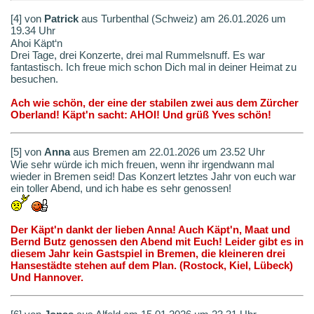
[4] von
Patrick
aus Turbenthal (Schweiz) am 26.01.2026 um
19.34 Uhr
Ahoi Käpt‘n
Drei Tage, drei Konzerte, drei mal Rummelsnuff. Es war
fantastisch. Ich freue mich schon Dich mal in deiner Heimat zu
besuchen.
Ach wie schön, der eine der stabilen zwei aus dem Zürcher
Oberland! Käpt'n sacht: AHOI! Und grüß Yves schön!
[5] von
Anna
aus Bremen am 22.01.2026 um 23.52 Uhr
Wie sehr würde ich mich freuen, wenn ihr irgendwann mal
wieder in Bremen seid! Das Konzert letztes Jahr von euch war
ein toller Abend, und ich habe es sehr genossen!
Der Käpt'n dankt der lieben Anna! Auch Käpt'n, Maat und
Bernd Butz genossen den Abend mit Euch! Leider gibt es in
diesem Jahr kein Gastspiel in Bremen, die kleineren drei
Hansestädte stehen auf dem Plan. (Rostock, Kiel, Lübeck)
Und Hannover.