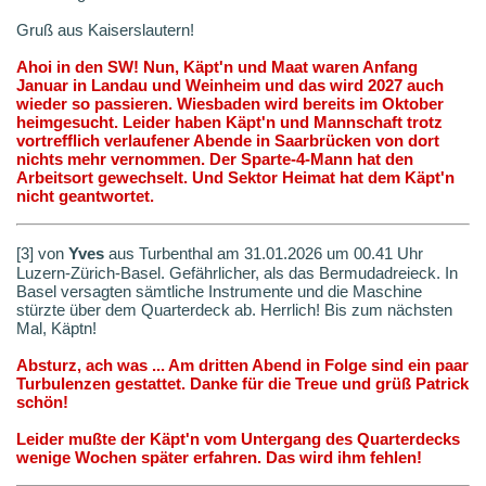
Gruß aus Kaiserslautern!
Ahoi in den SW! Nun, Käpt'n und Maat waren Anfang
Januar in Landau und Weinheim und das wird 2027 auch
wieder so passieren. Wiesbaden wird bereits im Oktober
heimgesucht. Leider haben Käpt'n und Mannschaft trotz
vortrefflich verlaufener Abende in Saarbrücken von dort
nichts mehr vernommen. Der Sparte-4-Mann hat den
Arbeitsort gewechselt. Und Sektor Heimat hat dem Käpt'n
nicht geantwortet.
[3] von
Yves
aus Turbenthal am 31.01.2026 um 00.41 Uhr
Luzern-Zürich-Basel. Gefährlicher, als das Bermudadreieck. In
Basel versagten sämtliche Instrumente und die Maschine
stürzte über dem Quarterdeck ab. Herrlich! Bis zum nächsten
Mal, Käptn!
Absturz, ach was ... Am dritten Abend in Folge sind ein paar
Turbulenzen gestattet. Danke für die Treue und grüß Patrick
schön!
Leider mußte der Käpt'n vom Untergang des Quarterdecks
wenige Wochen später erfahren. Das wird ihm fehlen!