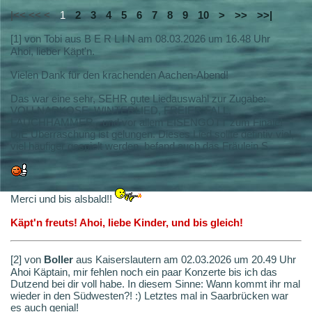
|<< << <
1
2
3
4
5
6
7
8
9
10
>
>>
>>|
[1] von Tobi aus B E R L I N am 08.03.2026 um 16.48 Uhr
Ahoi, lieber Käpt'n.
Vielen Dank für den krachenden Aachen-Abend!
Das war eine sehr, SEHR gute Liedauswahl zur Zugabe:
VOLLNARKOSE, WINTERLIED, FREIER FALL,
LAUCHHAMMER - und vor allem EISENGOTT zum Finale!
DIE Überraschung ist gelungen. Dieses Lied sollte defintiv viel,
viel häufiger gespielt werden, befand auch das Fräulein S.
Merci und bis alsbald!!
Käpt'n freuts! Ahoi, liebe Kinder, und bis gleich!
[2] von
Boller
aus Kaiserslautern am 02.03.2026 um 20.49 Uhr
Ahoi Käptain, mir fehlen noch ein paar Konzerte bis ich das
Dutzend bei dir voll habe. In diesem Sinne: Wann kommt ihr mal
wieder in den Südwesten?! :) Letztes mal in Saarbrücken war
es auch genial!