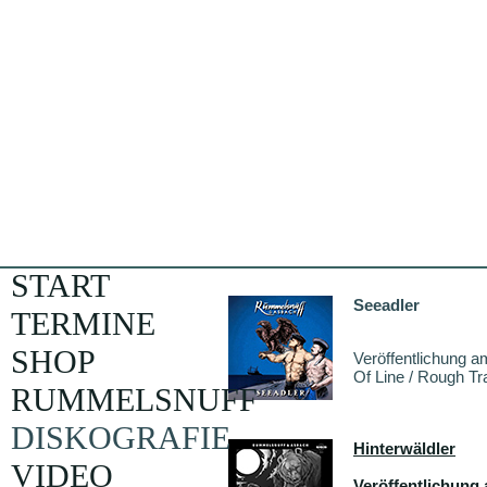
START
Seeadler
TERMINE
SHOP
Veröffentlichung a
Of Line / Rough Tr
RUMMELSNUFF
DISKOGRAFIE
Hinterwäldler
VIDEO
Veröffentlichung 