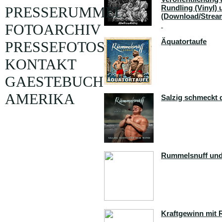
Rundling (Vinyl) 
PRESSERUMMEL
(Download/Strea
FOTOARCHIV
Äquatortaufe
PRESSEFOTOS
KONTAKT
GAESTEBUCH
AMERIKA
Salzig schmeckt 
Rummelsnuff un
Kraftgewinn mit