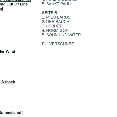
5. SANKT PAULI
und Out Of Line
m)
SEITE B
1. MILO BARUS
2. DER BAUCH
3. LOBLIED
4. HORMIGON
5. SOHN UND VATER
PULVERSCHNEE
der Wind
d Asbach
 Rummelsnuff