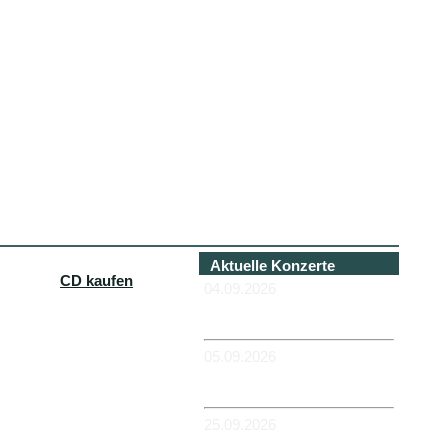
Aktuelle Konzerte
CD kaufen
04.09.2026
-HANNOVER - Béi Chéz
Héinz
05.09.2026
-DUISBURG - RUHRORT -
Zum Hübi
25.09.2026
-MAGDEBURG -