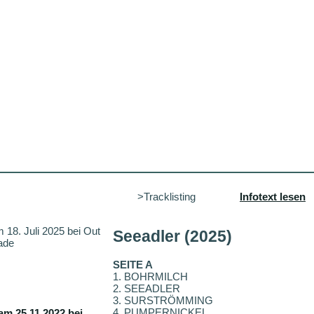
>Tracklisting
Infotext lesen
m 18. Juli 2025 bei Out
Seeadler (2025)
ade
SEITE A
1. BOHRMILCH
2. SEEADLER
3. SURSTRÖMMING
4. PUMPERNICKEL
am 25.11.2022 bei