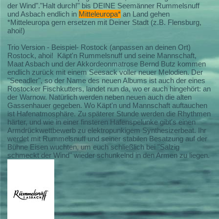
der Wind"."Halt durch!" bis DEINE Seemänner Rummelsnuff
und Asbach endlich in
Mitteleuropa*
an Land gehen
*Mitteleuropa gern ersetzen mit Deiner Stadt (z.B. Flensburg,
ahoi!)
Trio Version - Beispiel- Rostock (anpassen an deinen Ort)
Rostock, ahoi! Käpt'n Rummelsnuff und seine Mannschaft,
Maat Asbach und der Akkordeonmatrose Bernd Butz kommen
endlich zurück mit einem Seesack voller neuer Melodien. Der
"Seeadler", so der Name des neuen Albums ist auch der eines
Rostocker Fischkutters, landet nun da, wo er auch hingehört: an
der Warnow. Natürlich werden neben neuen auch die alten
Gassenhauer gegeben. Wo Käpt'n und Mannschaft auftauchen
ist Hafenatmosphäre. Zu späterer Stunde werden die Rhythmen
härter, und wie in einer finsteren Hafenspelunke gibt's einen
Armdrückwettbewerb zu elektropunkigem Synthesizerbeat. Ihr
werdet mit Rummelsnuff und seiner stabilen Besatzung auf der
Bühne Eisen wuchten, um euch schließlich bei "Salzig
schmeckt der Wind" wieder schunkelnd in den Armen zu liegen.