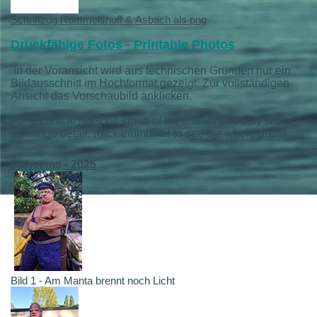
Schriftzug Rummelsnuff & Asbach als png
Druckfähige Fotos - Printable Photos
In der Voransicht wird aus technischen Gründen nur ein
Bildausschnitt im Hochformat gezeigt. Zur vollständigen
Ansicht das Vorschaubild anklicken.
For technical reasons some of the thumbnails only show
an image detail. Klick thumbnail to see the whole photo.
Daheeme - 2025
Bild 1 - Am Manta brennt noch Licht