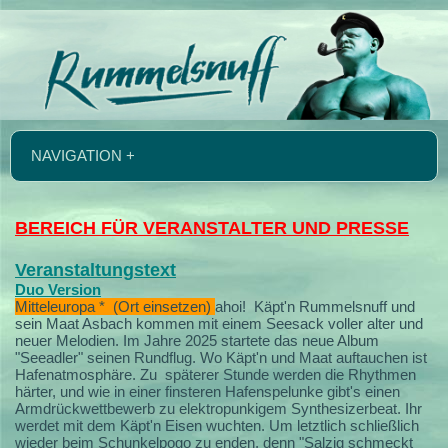
NAVIGATION +
BEREICH FÜR VERANSTALTER UND PRESSE
Veranstaltungstext
Duo Version
Mitteleuropa * (Ort einsetzen)
ahoi!
Käpt'n Rummelsnuff und
sein Maat Asbach kommen mit einem Seesack voller alter und
neuer Melodien.
Im Jahre 2025 startete das neue Album
"Seeadler" seinen Rundflug. Wo Käpt'n und Maat auftauchen ist
Hafenatmosphäre. Zu späterer Stunde werden die Rhythmen
härter, und wie in einer finsteren Hafenspelunke gibt's einen
Armdrückwettbewerb zu elektropunkigem Synthesizerbeat. Ihr
werdet mit dem Käpt'n Eisen wuchten. Um letztlich schließlich
wieder beim Schunkelpogo zu enden, denn "Salzig schmeckt