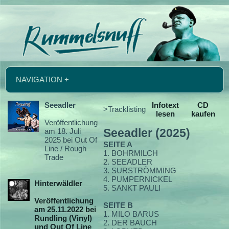
NAVIGATION +
Seeadler
Infotext
CD
>Tracklisting
lesen
kaufen
Veröffentlichung
am 18. Juli
Seeadler (2025)
2025 bei Out Of
SEITE A
Line / Rough
1. BOHRMILCH
Trade
2. SEEADLER
3. SURSTRÖMMING
4. PUMPERNICKEL
Hinterwäldler
5. SANKT PAULI
Veröffentlichung
SEITE B
am 25.11.2022 bei
1. MILO BARUS
Rundling (Vinyl)
2. DER BAUCH
und Out Of Line