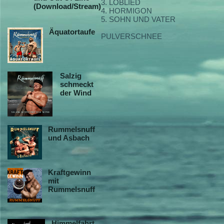
3. LOBLIED
(Download/Stream)
4. HORMIGON
5. SOHN UND VATER
Äquatortaufe
PULVERSCHNEE
Salzig
schmeckt
der Wind
Rummelsnuff
und Asbach
Kraftgewinn
mit
Rummelsnuff
Himmelfahrt