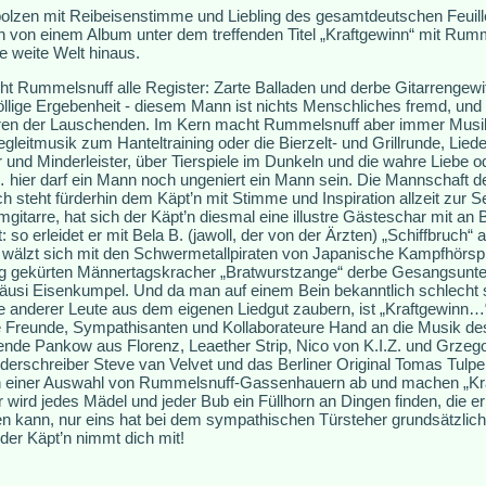
lzen mit Reibeisenstimme und Liebling des gesamtdeutschen Feuill
 von einem Album unter dem treffenden Titel „Kraftgewinn“ mit Rumm
 weite Welt hinaus.
ieht Rummelsnuff alle Register: Zarte Balladen und derbe Gitarrengewit
lige Ergebenheit - diesem Mann ist nichts Menschliches fremd, und 
hren der Lauschenden. Im Kern macht Rummelsnuff aber immer Mus
gleitmusik zum Hanteltraining oder die Bierzelt- und Grillrunde, Lie
und Minderleister, über Tierspiele im Dunkeln und die wahre Liebe o
hier darf ein Mann noch ungeniert ein Mann sein. Die Mannschaft 
h steht fürderhin dem Käpt’n mit Stimme und Inspiration allzeit zur 
tarre, hat sich der Käpt’n diesmal eine illustre Gästeschar mit an Bo
t: so erleidet er mit Bela B. (jawoll, der von der Ärzten) „Schiffbruch“ 
, wälzt sich mit den Schwermetallpiraten von Japanische Kampfhörsp
g gekürten Männertagskracher „Bratwurstzange“ derbe Gesangsunters
 Häusi Eisenkumpel. Und da man auf einem Bein bekanntlich schlecht
e anderer Leute aus dem eigenen Liedgut zaubern, ist „Kraftgewinn…“ 
e Freunde, Sympathisanten und Kollaborateure Hand an die Musik des
de Pankow aus Florenz, Leaether Strip, Nico von K.I.Z. und Grzeg
rschreiber Steve van Velvet und das Berliner Original Tomas Tulpe l
einer Auswahl von Rummelsnuff-Gassenhauern ab und machen „Kraf
 wird jedes Mädel und jeder Bub ein Füllhorn an Dingen finden, die er
n kann, nur eins hat bei dem sympathischen Türsteher grundsätzlich
der Käpt’n nimmt dich mit!