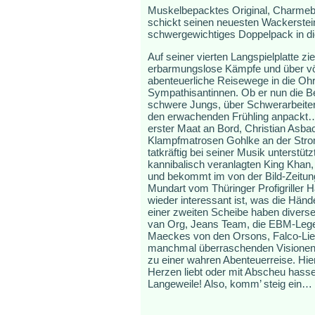
Muskelbepacktes Original, Charmebo
schickt seinen neuesten Wackerstein
schwergewichtiges Doppelpack in die
Auf seiner vierten Langspielplatte z
erbarmungslose Kämpfe und über völ
abenteuerliche Reisewege in die O
Sympathisantinnen. Ob er nun die Be
schwere Jungs, über Schwerarbeiter 
den erwachenden Frühling anpackt… 
erster Maat an Bord, Christian Asbac
Klampfmatrosen Gohlke an der Stromgi
tatkräftig bei seiner Musik unterstütz
kannibalisch veranlagten King Khan
und bekommt im von der Bild-Zeitun
Mundart vom Thüringer Profigriller
wieder interessant ist, was die Händ
einer zweiten Scheibe haben divers
van Org, Jeans Team, die EBM-Legen
Maeckes von den Orsons, Falco-Liede
manchmal überraschenden Visionen 
zu einer wahren Abenteuerreise. Hier
Herzen liebt oder mit Abscheu hasse
Langeweile! Also, komm’ steig ein… 