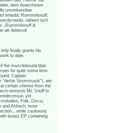
eler, dem Anarchisten
alle unverkennbar
st erlaubt: Rummelsnuff,
nerdynastie, nähern sich
hr. „Rummelsnuff &
 als liebevoll
nly finally grants his
work to date.
of the musclebound titan
eroes for quite some time
around. Captain
m “derbe Strommusik”), are
hat certain cheese from the
arch nemesis Mr. Snuff to
predecessor, yet
melodies, Folk, Disco,
ls and Asbach, tenor
ection... while cautiously
with bonus EP containing