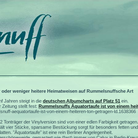
oder weniger heitere Heimatweisen auf Rummelsnuffsche Art
f Jahren steigt in die
deutschen Albumcharts auf Platz 51
ein.
Zeitung stellt fest:
Rummelsnuffs Äquatortaufe ist von einem hei
lsnuff-aequatortaufe-ist-von-einem-heiteren-ton-getragen-ld.1638366
2 Tonträger der Vinylversion sind von einer edlen Farbigkeit getragen
ält vier Stücke, sparsame Bestückung sorgt für besonders fetten und
atten. "Äquatortaufe" ist eine rein Berliner Angelegenheit.
erschöneweide, gemastert wie (fast) immer von Calyx in Berlin-Kreu