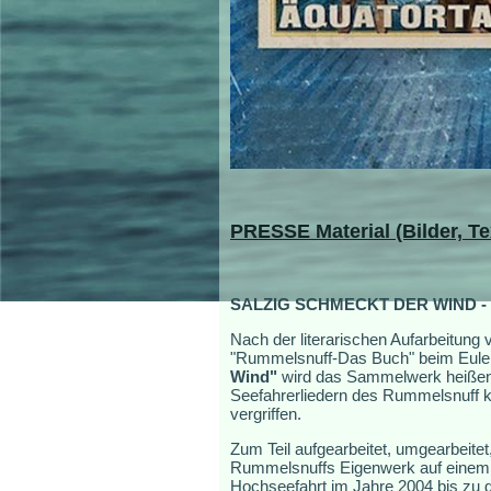
PRESSE
Material (Bilder, 
SALZIG SCHMECKT DER WIND - 20
Nach der literarischen Aufarbeitun
"Rummelsnuff-Das Buch" beim Eulensp
Wind"
wird das Sammelwerk heißen.
Seefahrerliedern des Rummelsnuff ko
vergriffen.
Zum Teil aufgearbeitet, umgearbeit
Rummelsnuffs Eigenwerk auf einem C
Hochseefahrt im Jahre 2004 bis zu d