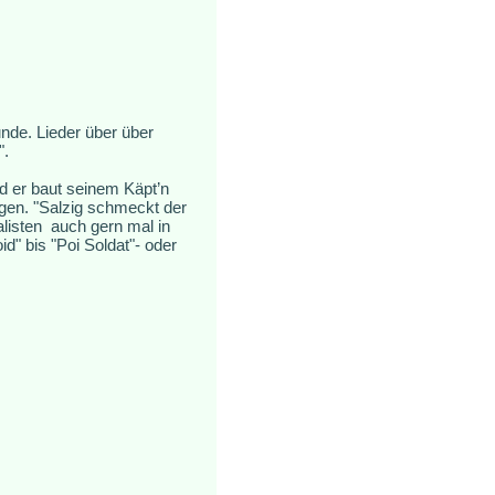
nde. Lieder über über
".
nd er baut seinem Käpt’n
gen. "Salzig schmeckt der
listen auch gern mal in
" bis "Poi Soldat"- oder