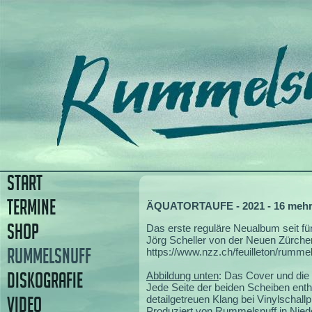
START
TERMINE
ÄQUATORTAUFE - 2021 - 16 mehr 
SHOP
Das erste reguläre Neualbum seit fün
Jörg Scheller von der Neuen Zürcher 
RUMMELSNUFF
https://www.nzz.ch/feuilleton/rumme
DISKOGRAFIE
Abbildung unten
: Das Cover und die 
Jede Seite der beiden Scheiben enth
VIDEO
detailgetreuen Klang bei Vinylschallpl
Produziert von Rummelsnuff in Nied