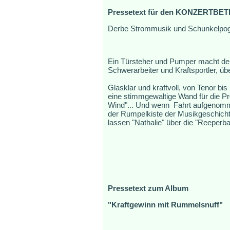
Pressetext für den KONZERTBETR
Derbe Strommusik und Schunkelpo
Ein Türsteher und Pumper macht der
Schwerarbeiter und Kraftsportler, üb
Glasklar und kraftvoll, von Tenor bi
eine stimmgewaltige Wand für die P
Wind"... Und wenn Fahrt aufgenommen
der Rumpelkiste der Musikgeschichte
lassen "Nathalie" über die "Reeperb
Pressetext zum Album
"Kraftgewinn mit Rummelsnuff"