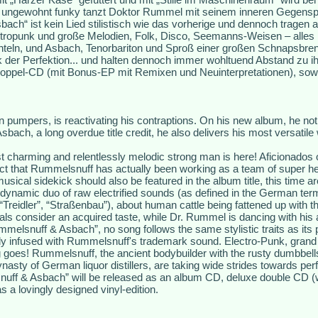
 ungewohnt funky tanzt Doktor Rummel mit seinem inneren Gegenspi
ach“ ist kein Lied stilistisch wie das vorherige und dennoch tragen 
opunk und große Melodien, Folk, Disco, Seemanns-Weisen – alles i
nteln, und Asbach, Tenorbariton und Sproß einer großen Schnapsbren
 der Perfektion... und halten dennoch immer wohltuend Abstand zu i
oppel-CD (mit Bonus-EP mit Remixen und Neuinterpretationen), sowie
pumpers, is reactivating his contraptions. On his new album, he not o
ach, a long overdue title credit, he also delivers his most versatile 
 charming and relentlessly melodic strong man is here! Aficionados 
act that Rummelsnuff has actually been working as a team of super h
 musical sidekick should also be featured in the album title, this time 
ynamic duo of raw electrified sounds (as defined in the German ter
(“Treidler”, “Straßenbau”), about human cattle being fattened up with t
ls consider an acquired taste, while Dr. Rummel is dancing with his 
elsnuff & Asbach”, no song follows the same stylistic traits as its 
y infused with Rummelsnuff's trademark sound. Electro-Punk, grand 
g goes! Rummelsnuff, the ancient bodybuilder with the rusty dumbbel
nasty of German liquor distillers, are taking wide strides towards perf
nuff & Asbach” will be released as an album CD, deluxe double CD (
s a lovingly designed vinyl-edition.