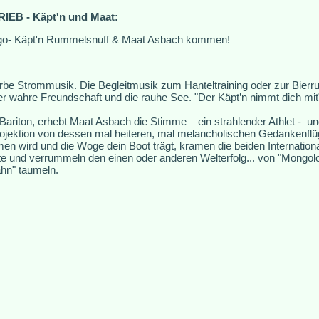
IEB - Käpt'n und Maat:
go- Käpt'n Rummelsnuff & Maat Asbach kommen!
be Strommusik. Die Begleitmusik zum Hanteltraining oder zur Bierru
er wahre Freundschaft und die rauhe See. "Der Käpt’n nimmt dich mit
s Bariton, erhebt Maat Asbach die Stimme – ein strahlender Athlet - u
rojektion von dessen mal heiteren, mal melancholischen Gedankenflü
 wird und die Woge dein Boot trägt, kramen die beiden Internationa
 und verrummeln den einen oder anderen Welterfolg... von "Mongoloid
ahn" taumeln.