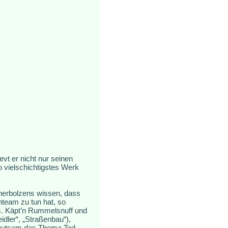
vt er nicht nur seinen
ato vielschichtigstes Werk
nerbolzens wissen, dass
team zu tun hat, so
s. Käpt’n Rummelsnuff und
dler“, „Straßenbau“),
behutsam das Thema Tod