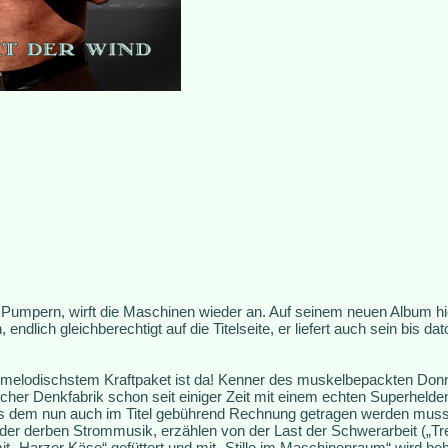
Pumpern, wirft die Maschinen wieder an. Auf seinem neuen Album hie
 endlich gleichberechtigt auf die Titelseite, er liefert auch sein bis d
 melodischstem Kraftpaket ist da! Kenner des muskelbepackten Don
er Denkfabrik schon seit einiger Zeit mit einem echten Superhelden
dass dem nun auch im Titel gebührend Rechnung getragen werden mus
r derben Strommusik, erzählen von der Last der Schwerarbeit („Trei
t „Harzer Käse“ gefüttert und mit „Stille im Maschinenraum“ wird 