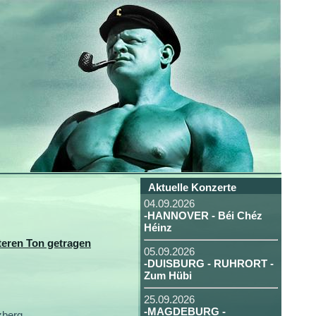
Aktuelle Konzerte
04.09.2026
-HANNOVER - Béi Chéz
Héinz
teren Ton getragen
05.09.2026
-DUISBURG - RUHRORT -
Zum Hübi
.
25.09.2026
-MAGDEBURG -
zberg.