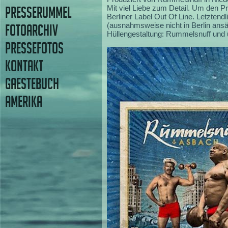
Mit viel Liebe zum Detail. Um den P
PRESSERUMMEL
Berliner Label Out Of Line. Letztend
(ausnahmsweise nicht in Berlin ansä
FOTOARCHIV
Hüllengestaltung: Rummelsnuff und 
PRESSEFOTOS
KONTAKT
GAESTEBUCH
AMERIKA