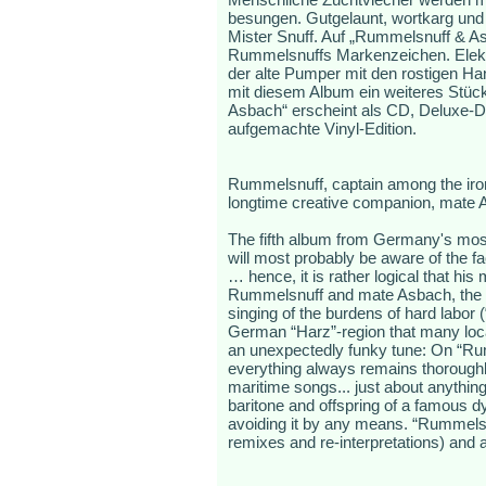
besungen. Gutgelaunt, wortkarg und
Mister Snuff. Auf „Rummelsnuff & Asb
Rummelsnuffs Markenzeichen. Elektr
der alte Pumper mit den rostigen Ha
mit diesem Album ein weiteres Stück
Asbach“ erscheint als CD, Deluxe-D
aufgemachte Vinyl-Edition.
Rummelsnuff, captain among the iron 
longtime creative companion, mate Asb
The fifth album from Germany's most
will most probably be aware of the f
… hence, it is rather logical that his
Rummelsnuff and mate Asbach, the d
singing of the burdens of hard labor 
German “Harz”-region that many loca
an unexpectedly funky tune: On “Rumm
everything always remains thoroughl
maritime songs... just about anythin
baritone and offspring of a famous dy
avoiding it by any means. “Rummels
remixes and re-interpretations) and a