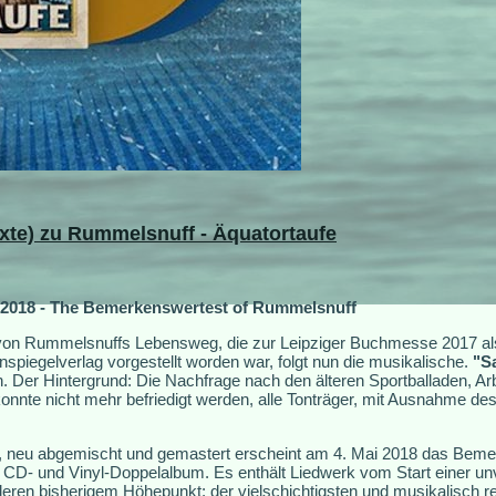
Texte) zu Rummelsnuff - Äquatortaufe
18 - The Bemerkenswertest of Rummelsnuff
g von Rummelsnuffs Lebensweg, die zur Leipziger Buchmesse 2017 al
iegelverlag vorgestellt worden war, folgt nun die musikalische.
"S
 Der Hintergrund: Die Nachfrage nach den älteren Sportballaden, A
nnte nicht mehr befriedigt werden, alle Tonträger, mit Ausnahme des
et, neu abgemischt und gemastert erscheint am 4. Mai 2018 das Bem
D- und Vinyl-Doppelalbum. Es enthält Liedwerk vom Start einer unv
eren bisherigem Höhepunkt: der vielschichtigsten und musikalisch re