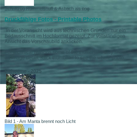
Schriftzug Rummelsnuff & Asbach als png
Druckfähige Fotos - Printable Photos
In der Voransicht wird aus technischen Gründen nur ein
Bildausschnitt im Hochformat gezeigt. Zur vollständigen
Ansicht das Vorschaubild anklicken.
For technical reasons some of the thumbnails only show
an image detail. Klick thumbnail to see the whole photo.
Daheeme - 2025
Bild 1 - Am Manta brennt noch Licht