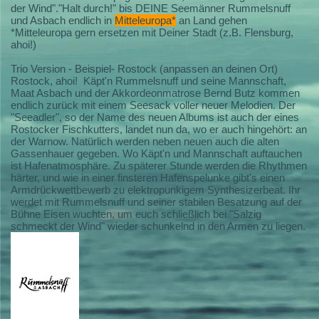
der Wind"."Halt durch!" bis DEINE Seemänner Rummelsnuff
und Asbach endlich in
Mitteleuropa*
an Land gehen
*Mitteleuropa gern ersetzen mit Deiner Stadt (z.B. Flensburg,
ahoi!)
Trio Version - Beispiel- Rostock (anpassen an deinen Ort)
Rostock, ahoi! Käpt'n Rummelsnuff und seine Mannschaft,
Maat Asbach und der Akkordeonmatrose Bernd Butz kommen
endlich zurück mit einem Seesack voller neuer Melodien. Der
"Seeadler", so der Name des neuen Albums ist auch der eines
Rostocker Fischkutters, landet nun da, wo er auch hingehört: an
der Warnow. Natürlich werden neben neuen auch die alten
Gassenhauer gegeben. Wo Käpt'n und Mannschaft auftauchen
ist Hafenatmosphäre. Zu späterer Stunde werden die Rhythmen
härter, und wie in einer finsteren Hafenspelunke gibt's einen
Armdrückwettbewerb zu elektropunkigem Synthesizerbeat. Ihr
werdet mit Rummelsnuff und seiner stabilen Besatzung auf der
Bühne Eisen wuchten, um euch schließlich bei "Salzig
schmeckt der Wind" wieder schunkelnd in den Armen zu liegen.