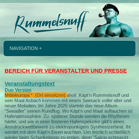
NAVIGATION +
BEREICH FÜR VERANSTALTER UND PRESSE
Veranstaltungstext
Duo Version
Mitteleuropa * (Ort einsetzen)
ahoi!
Käpt'n Rummelsnuff und
sein Maat Asbach kommen mit einem Seesack voller alter und
neuer Melodien.
Im Jahre 2025 startete das neue Album
"Seeadler" seinen Rundflug. Wo Käpt'n und Maat auftauchen ist
Hafenatmosphäre. Zu späterer Stunde werden die Rhythmen
härter, und wie in einer finsteren Hafenspelunke gibt's einen
Armdrückwettbewerb zu elektropunkigem Synthesizerbeat. Ihr
werdet mit dem Käpt'n Eisen wuchten. Um letztlich schließlich
wieder beim Schunkelpogo zu enden, denn "Salzig schmeckt