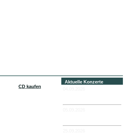
Aktuelle Konzerte
CD kaufen
04.09.2026
-HANNOVER - Béi Chéz
Héinz
05.09.2026
-DUISBURG - RUHRORT -
Zum Hübi
25.09.2026
-MAGDEBURG -