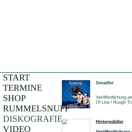
START
Seeadler
TERMINE
SHOP
Veröffentlichung a
Of Line / Rough Tr
RUMMELSNUFF
DISKOGRAFIE
Hinterwäldler
VIDEO
Veröffentlichung 