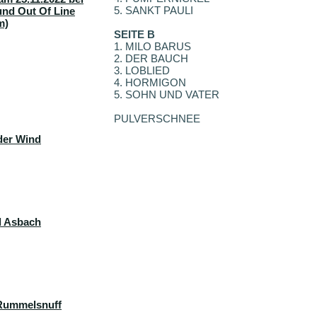
5. SANKT PAULI
und Out Of Line
m)
SEITE B
1. MILO BARUS
2. DER BAUCH
3. LOBLIED
4. HORMIGON
5. SOHN UND VATER
PULVERSCHNEE
der Wind
d Asbach
 Rummelsnuff