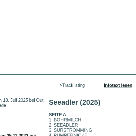
>Tracklisting
Infotext lesen
m 18. Juli 2025 bei Out
Seeadler (2025)
ade
SEITE A
1. BOHRMILCH
2. SEEADLER
3. SURSTRÖMMING
4. PUMPERNICKEL
am 25.11.2022 bei