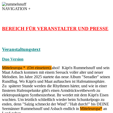
NAVIGATION +
BEREICH FÜR VERANSTALTER UND PRESSE
Veranstaltungstext
Duo Version
Mitteleuropa * (Ort einsetzen)
ahoi!
Käpt'n Rummelsnuff und sein
Maat Asbach kommen mit einem Seesack voller alter und neuer
Melodien.
Im Jahre 2025 startete das neue Album "Seeadler" seinen
Rundflug. Wo Käpt'n und Maat auftauchen ist Hafenatmosphäre.
Zu späterer Stunde werden die Rhythmen härter, und wie in einer
finsteren Hafenspelunke gibt's einen Armdrückwettbewerb zu
elektropunkigem Synthesizerbeat. Ihr werdet mit dem Käpt'n Eisen
wuchten. Um letztlich schließlich wieder beim Schunkelpogo zu
enden, denn "Salzig schmeckt der Wind"."Halt durch!" bis DEINE
Seemänner Rummelsnuff und Asbach endlich in
Mitteleuropa*
an