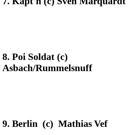
7. Käpt'n
(c) Sven Marquardt
8. Poi Soldat
(c)
Asbach/Rummelsnuff
9. Berlin
(c) Mathias Vef