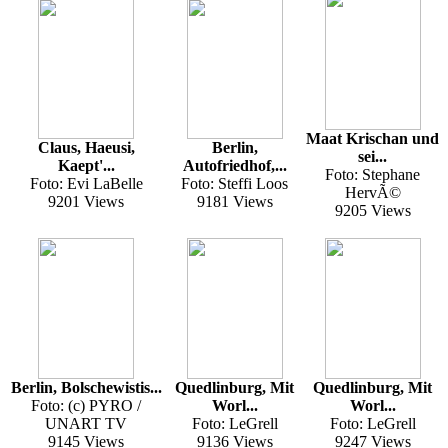
Maat Krischan und
Claus, Haeusi,
Berlin,
sei...
Kaept'...
Autofriedhof,...
Foto: Stephane
Foto: Evi LaBelle
Foto: Steffi Loos
HervÃ©
9201 Views
9181 Views
9205 Views
Berlin, Bolschewistis...
Quedlinburg, Mit
Quedlinburg, Mit
Foto: (c) PYRO /
Worl...
Worl...
UNART TV
Foto: LeGrell
Foto: LeGrell
9145 Views
9136 Views
9247 Views