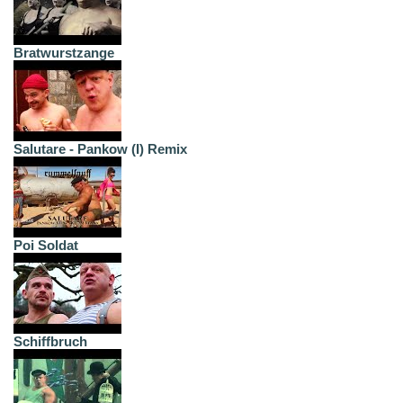
Bratwurstzange
Salutare - Pankow (I) Remix
Poi Soldat
Schiffbruch