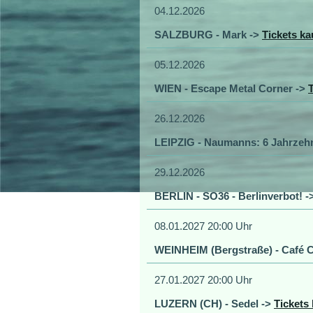
04.12.2026
SALZBURG - Mark ->
Tickets ka
05.12.2026
WIEN - Escape Metal Corner ->
26.12.2026
LEIPZIG - Naumanns: 6 Jahrzehn
29.12.2026
BERLIN - SO36 - Berlinverbot! -
08.01.2027 20:00 Uhr
WEINHEIM (Bergstraße) - Café C
27.01.2027 20:00 Uhr
LUZERN (CH) - Sedel ->
Tickets