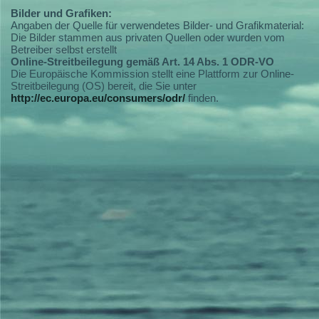
Bilder und Grafiken:
Angaben der Quelle für verwendetes Bilder- und Grafikmaterial:
Die Bilder stammen aus privaten Quellen oder wurden vom
Betreiber selbst erstellt
Online-Streitbeilegung gemäß Art. 14 Abs. 1 ODR-VO
Die Europäische Kommission stellt eine Plattform zur Online-
Streitbeilegung (OS) bereit, die Sie unter
http://ec.europa.eu/consumers/odr/
finden.