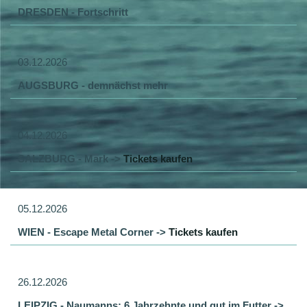
DRESDEN - Fortschritt
03.12.2026
AUGSBURG - demnächst mehr
04.12.2026
SALZBURG - Mark ->
Tickets kaufen
05.12.2026
WIEN - Escape Metal Corner ->
Tickets kaufen
26.12.2026
LEIPZIG - Naumanns: 6 Jahrzehnte und gut im Futter ->