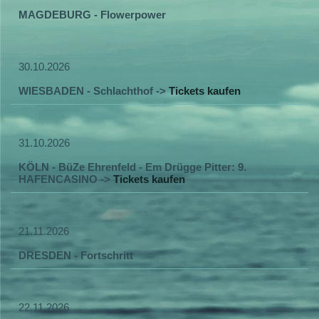
MAGDEBURG - Flowerpower
30.10.2026
WIESBADEN - Schlachthof ->
Tickets kaufen
31.10.2026
KÖLN - BüZe Ehrenfeld - Em Drügge Pitter: 9.
HAFENCASINO ->
Tickets kaufen
21.11.2026
DRESDEN - Fortschritt
22.11.2026