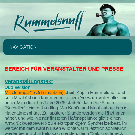
NAVIGATION +
BEREICH FÜR VERANSTALTER UND PRESSE
Veranstaltungstext
Duo Version
Mitteleuropa * (Ort einsetzen)
ahoi!
Käpt'n Rummelsnuff und
sein Maat Asbach kommen mit einem Seesack voller alter und
neuer Melodien.
Im Jahre 2025 startete das neue Album
"Seeadler" seinen Rundflug. Wo Käpt'n und Maat auftauchen ist
Hafenatmosphäre. Zu späterer Stunde werden die Rhythmen
härter, und wie in einer finsteren Hafenspelunke gibt's einen
Armdrückwettbewerb zu elektropunkigem Synthesizerbeat. Ihr
werdet mit dem Käpt'n Eisen wuchten. Um letztlich schließlich
wieder beim Schunkelpogo zu enden, denn "Salzig schmeckt