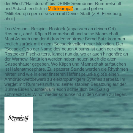
der Wind"."Halt durch!" bis DEINE Seemänner Rummelsnuff
und Asbach endlich in
Mitteleuropa*
an Land gehen
*Mitteleuropa gern ersetzen mit Deiner Stadt (z.B. Flensburg,
ahoi!)
Trio Version - Beispiel- Rostock (anpassen an deinen Ort)
Rostock, ahoi! Käpt'n Rummelsnuff und seine Mannschaft,
Maat Asbach und der Akkordeonmatrose Bernd Butz kommen
endlich zurück mit einem Seesack voller neuer Melodien. Der
"Seeadler", so der Name des neuen Albums ist auch der eines
Rostocker Fischkutters, landet nun da, wo er auch hingehört: an
der Warnow. Natürlich werden neben neuen auch die alten
Gassenhauer gegeben. Wo Käpt'n und Mannschaft auftauchen
ist Hafenatmosphäre. Zu späterer Stunde werden die Rhythmen
härter, und wie in einer finsteren Hafenspelunke gibt's einen
Armdrückwettbewerb zu elektropunkigem Synthesizerbeat. Ihr
werdet mit Rummelsnuff und seiner stabilen Besatzung auf der
Bühne Eisen wuchten, um euch schließlich bei "Salzig
schmeckt der Wind" wieder schunkelnd in den Armen zu liegen.