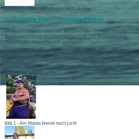
Schriftzug Rummelsnuff & Asbach als png
Druckfähige Fotos - Printable Photos
In der Voransicht wird aus technischen Gründen nur ein
Bildausschnitt im Hochformat gezeigt. Zur vollständigen
Ansicht das Vorschaubild anklicken.
For technical reasons some of the thumbnails only show
an image detail. Klick thumbnail to see the whole photo.
Daheeme - 2025
Bild 1 - Am Manta brennt noch Licht