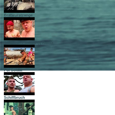
Bratwurstzange
Salutare - Pankow (I) Remix
Poi Soldat
Schiffbruch