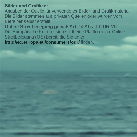
Bilder und Grafiken:
Angaben der Quelle für verwendetes Bilder- und Grafikmaterial:
Die Bilder stammen aus privaten Quellen oder wurden vom
Betreiber selbst erstellt
Online-Streitbeilegung gemäß Art. 14 Abs. 1 ODR-VO
Die Europäische Kommission stellt eine Plattform zur Online-
Streitbeilegung (OS) bereit, die Sie unter
http://ec.europa.eu/consumers/odr/
finden.