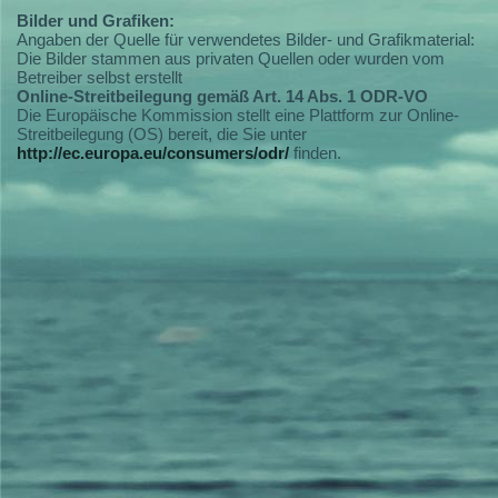
Bilder und Grafiken:
Angaben der Quelle für verwendetes Bilder- und Grafikmaterial:
Die Bilder stammen aus privaten Quellen oder wurden vom
Betreiber selbst erstellt
Online-Streitbeilegung gemäß Art. 14 Abs. 1 ODR-VO
Die Europäische Kommission stellt eine Plattform zur Online-
Streitbeilegung (OS) bereit, die Sie unter
http://ec.europa.eu/consumers/odr/
finden.