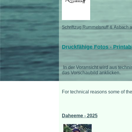
Schriftzug Rummelsnuff & Asbach a
Druckfähige Fotos - Printab
In der Voransicht wird aus techn
das Vorschaubild anklicken.
For technical reasons some of the
Daheeme - 2025