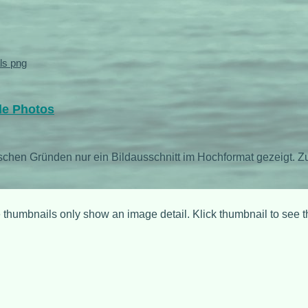
ls png
le Photos
ischen Gründen nur ein Bildausschnitt im Hochformat gezeigt. Zu
 thumbnails only show an image detail. Klick thumbnail to see 