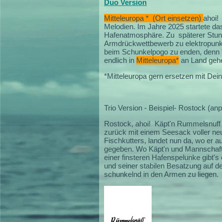
Duo Version
Mitteleuropa * (Ort einsetzen)
ahoi!
Melodien.
Im Jahre 2025 startete da
Hafenatmosphäre. Zu späterer Stunde
Armdrückwettbewerb zu elektropunkig
beim Schunkelpogo zu enden, denn 
endlich in
Mitteleuropa*
an Land geh
*Mitteleuropa gern ersetzen mit Deine
Trio Version - Beispiel- Rostock (an
Rostock, ahoi! Käpt'n Rummelsnuff
zurück mit einem Seesack voller ne
Fischkutters, landet nun da, wo er 
gegeben. Wo Käpt'n und Mannschaft 
einer finsteren Hafenspelunke gibt
und seiner stabilen Besatzung auf d
schunkelnd in den Armen zu liegen.