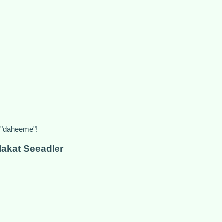
 "daheeme"!
akat Seeadler