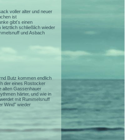
k voller alter und neuer
chen ist
nke gibt's einen
tztlich schließlich wieder
ummelsnuff und Asbach
rnd Butz kommen endlich
ch der eines Rostocker
ie alten Gassenhauer
thmen härter, und wie in
r werdet mit Rummelsnuff
er Wind" wieder