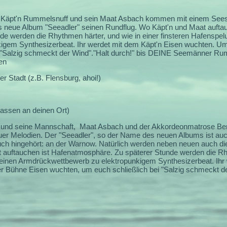
Käpt'n Rummelsnuff und sein Maat Asbach kommen mit einem Seesac
s neue Album "Seeadler" seinen Rundflug. Wo Käpt'n und Maat auftau
 werden die Rhythmen härter, und wie in einer finsteren Hafenspelu
em Synthesizerbeat. Ihr werdet mit dem Käpt'n Eisen wuchten. Um le
"Salzig schmeckt der Wind"."Halt durch!" bis DEINE Seemänner R
en
r Stadt (z.B. Flensburg, ahoi!)
passen an deinen Ort)
 und seine Mannschaft, Maat Asbach und der Akkordeonmatrose Be
uer Melodien. Der "Seeadler", so der Name des neuen Albums ist au
auch hingehört: an der Warnow. Natürlich werden neben neuen auch d
auftauchen ist Hafenatmosphäre. Zu späterer Stunde werden die Rhy
's einen Armdrückwettbewerb zu elektropunkigem Synthesizerbeat. Ih
er Bühne Eisen wuchten, um euch schließlich bei "Salzig schmeckt d