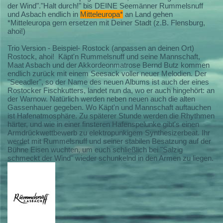
der Wind"."Halt durch!" bis DEINE Seemänner Rummelsnuff
und Asbach endlich in
Mitteleuropa*
an Land gehen
*Mitteleuropa gern ersetzen mit Deiner Stadt (z.B. Flensburg,
ahoi!)
Trio Version - Beispiel- Rostock (anpassen an deinen Ort)
Rostock, ahoi! Käpt'n Rummelsnuff und seine Mannschaft,
Maat Asbach und der Akkordeonmatrose Bernd Butz kommen
endlich zurück mit einem Seesack voller neuer Melodien. Der
"Seeadler", so der Name des neuen Albums ist auch der eines
Rostocker Fischkutters, landet nun da, wo er auch hingehört: an
der Warnow. Natürlich werden neben neuen auch die alten
Gassenhauer gegeben. Wo Käpt'n und Mannschaft auftauchen
ist Hafenatmosphäre. Zu späterer Stunde werden die Rhythmen
härter, und wie in einer finsteren Hafenspelunke gibt's einen
Armdrückwettbewerb zu elektropunkigem Synthesizerbeat. Ihr
werdet mit Rummelsnuff und seiner stabilen Besatzung auf der
Bühne Eisen wuchten, um euch schließlich bei "Salzig
schmeckt der Wind" wieder schunkelnd in den Armen zu liegen.