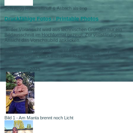
Schriftzug Rummelsnuff & Asbach als png
Druckfähige Fotos - Printable Photos
In der Voransicht wird aus technischen Gründen nur ein
Bildausschnitt im Hochformat gezeigt. Zur vollständigen
Ansicht das Vorschaubild anklicken.
For technical reasons some of the thumbnails only show
an image detail. Klick thumbnail to see the whole photo.
Daheeme - 2025
Bild 1 - Am Manta brennt noch Licht