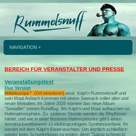
NAVIGATION +
BEREICH FÜR VERANSTALTER UND PRESSE
Veranstaltungstext
Duo Version
Mitteleuropa * (Ort einsetzen)
ahoi!
Käpt'n Rummelsnuff und
sein Maat Asbach kommen mit einem Seesack voller alter und
neuer Melodien.
Im Jahre 2025 startete das neue Album
"Seeadler" seinen Rundflug. Wo Käpt'n und Maat auftauchen ist
Hafenatmosphäre. Zu späterer Stunde werden die Rhythmen
härter, und wie in einer finsteren Hafenspelunke gibt's einen
Armdrückwettbewerb zu elektropunkigem Synthesizerbeat. Ihr
werdet mit dem Käpt'n Eisen wuchten. Um letztlich schließlich
wieder beim Schunkelpogo zu enden, denn "Salzig schmeckt