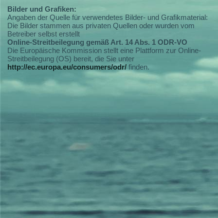
Bilder und Grafiken:
Angaben der Quelle für verwendetes Bilder- und Grafikmaterial:
Die Bilder stammen aus privaten Quellen oder wurden vom
Betreiber selbst erstellt
Online-Streitbeilegung gemäß Art. 14 Abs. 1 ODR-VO
Die Europäische Kommission stellt eine Plattform zur Online-
Streitbeilegung (OS) bereit, die Sie unter
http://ec.europa.eu/consumers/odr/
finden.