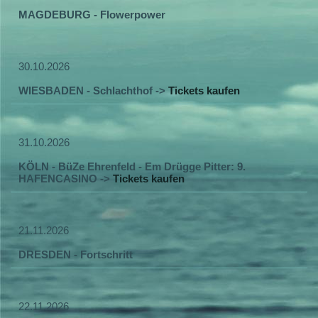
MAGDEBURG - Flowerpower
30.10.2026
WIESBADEN - Schlachthof ->
Tickets kaufen
31.10.2026
KÖLN - BüZe Ehrenfeld - Em Drügge Pitter: 9.
HAFENCASINO ->
Tickets kaufen
21.11.2026
DRESDEN - Fortschritt
22.11.2026