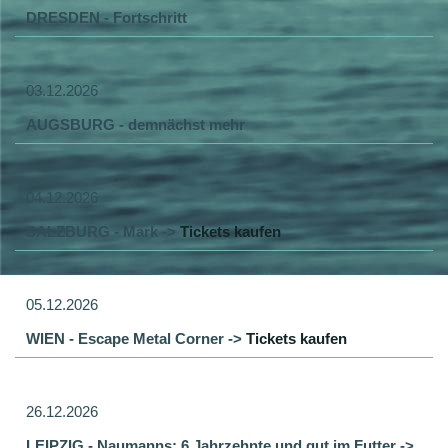
DRESDEN - Fortschritt
03.12.2026
AUGSBURG - demnächst mehr
04.12.2026
SALZBURG - Mark ->
Tickets kaufen
05.12.2026
WIEN - Escape Metal Corner ->
Tickets kaufen
26.12.2026
LEIPZIG - Naumanns: 6 Jahrzehnte und gut im Futter ->