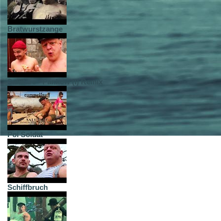
Bratwurstzange
Salutare - Pankow (I) Remix
Poi Soldat
Schiffbruch