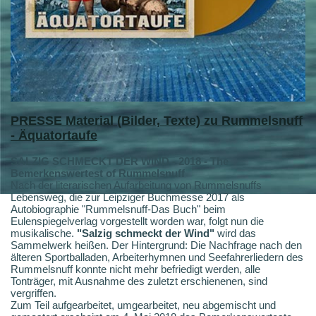
PRESSE
Material (Bilder, Texte) zu Rummelsnuff
- Äquatortaufe
SALZIG SCHMECKT DER WIND - 2018 - The
Bemerkenswertest of Rummelsnuff
Nach der literarischen Aufarbeitung von Rummelsnuffs
Lebensweg, die zur Leipziger Buchmesse 2017 als
Autobiographie "Rummelsnuff-Das Buch" beim
Eulenspiegelverlag vorgestellt worden war, folgt nun die
musikalische.
"Salzig schmeckt der Wind"
wird das
Sammelwerk heißen. Der Hintergrund: Die Nachfrage nach den
älteren Sportballaden, Arbeiterhymnen und Seefahrerliedern des
Rummelsnuff konnte nicht mehr befriedigt werden, alle
Tonträger, mit Ausnahme des zuletzt erschienenen, sind
vergriffen.
Zum Teil aufgearbeitet, umgearbeitet, neu abgemischt und