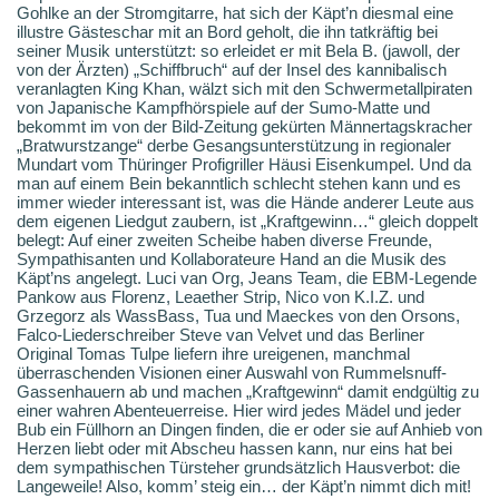
Gohlke an der Stromgitarre, hat sich der Käpt’n diesmal eine
illustre Gästeschar mit an Bord geholt, die ihn tatkräftig bei
seiner Musik unterstützt: so erleidet er mit Bela B. (jawoll, der
von der Ärzten) „Schiffbruch“ auf der Insel des kannibalisch
veranlagten King Khan, wälzt sich mit den Schwermetallpiraten
von Japanische Kampfhörspiele auf der Sumo-Matte und
bekommt im von der Bild-Zeitung gekürten Männertagskracher
„Bratwurstzange“ derbe Gesangsunterstützung in regionaler
Mundart vom Thüringer Profigriller Häusi Eisenkumpel. Und da
man auf einem Bein bekanntlich schlecht stehen kann und es
immer wieder interessant ist, was die Hände anderer Leute aus
dem eigenen Liedgut zaubern, ist „Kraftgewinn…“ gleich doppelt
belegt: Auf einer zweiten Scheibe haben diverse Freunde,
Sympathisanten und Kollaborateure Hand an die Musik des
Käpt’ns angelegt. Luci van Org, Jeans Team, die EBM-Legende
Pankow aus Florenz, Leaether Strip, Nico von K.I.Z. und
Grzegorz als WassBass, Tua und Maeckes von den Orsons,
Falco-Liederschreiber Steve van Velvet und das Berliner
Original Tomas Tulpe liefern ihre ureigenen, manchmal
überraschenden Visionen einer Auswahl von Rummelsnuff-
Gassenhauern ab und machen „Kraftgewinn“ damit endgültig zu
einer wahren Abenteuerreise. Hier wird jedes Mädel und jeder
Bub ein Füllhorn an Dingen finden, die er oder sie auf Anhieb von
Herzen liebt oder mit Abscheu hassen kann, nur eins hat bei
dem sympathischen Türsteher grundsätzlich Hausverbot: die
Langeweile! Also, komm’ steig ein… der Käpt’n nimmt dich mit!