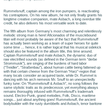
Rummelsnuff, captain among the iron pumpers, is reactivating
his contraptions. On his new album, he not only finally grants his
longtime creative companion, mate Asbach, a long overdue title
credit, he also delivers his most versatile work to date.
The fifth album from Germany's most charming and relentlessly
melodic strong man is here! Aficionados of the musclebound
titan will most probably be aware of the fact that Rummelsnuff
has actually been working as a team of super heroes for quite
some time … hence, it is rather logical that his musical sidekick
should also be featured in the album title, this time around.
Captain Rummelsnuff and mate Asbach, the dynamic duo of
raw electrified sounds (as defined in the German term “derbe
Strommusik”), are singing of the burdens of hard labor
(“Treidler”, “Straßenbau”), about human cattle being fattened up
with that certain cheese from the German “Harz”-region that
many locals consider an acquired taste, while Dr. Rummel is
dancing with his arch nemesis Mr. Snuff to an unexpectedly
funky tune: On “Rummelsnuff & Asbach”, no song follows the
same stylistic traits as its predecessor, yet everything always
remains thoroughly infused with Rummelsnuff's trademark
sound. Electro-Punk, grand melodies, Folk, Disco, maritime
songs... just about anything goes! Rummelsnuff, the ancient
bodybuilder with the rusty dumbbells and Asbach, tenor baritone