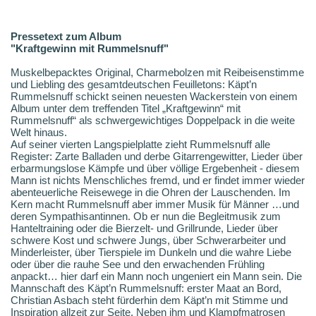
Pressetext zum Album
"Kraftgewinn mit Rummelsnuff"
Muskelbepacktes Original, Charmebolzen mit Reibeisenstimme
und Liebling des gesamtdeutschen Feuilletons: Käpt’n
Rummelsnuff schickt seinen neuesten Wackerstein von einem
Album unter dem treffenden Titel „Kraftgewinn“ mit
Rummelsnuff“ als schwergewichtiges Doppelpack in die weite
Welt hinaus.
Auf seiner vierten Langspielplatte zieht Rummelsnuff alle
Register: Zarte Balladen und derbe Gitarrengewitter, Lieder über
erbarmungslose Kämpfe und über völlige Ergebenheit - diesem
Mann ist nichts Menschliches fremd, und er findet immer wieder
abenteuerliche Reisewege in die Ohren der Lauschenden. Im
Kern macht Rummelsnuff aber immer Musik für Männer …und
deren Sympathisantinnen. Ob er nun die Begleitmusik zum
Hanteltraining oder die Bierzelt- und Grillrunde, Lieder über
schwere Kost und schwere Jungs, über Schwerarbeiter und
Minderleister, über Tierspiele im Dunkeln und die wahre Liebe
oder über die rauhe See und den erwachenden Frühling
anpackt… hier darf ein Mann noch ungeniert ein Mann sein. Die
Mannschaft des Käpt’n Rummelsnuff: erster Maat an Bord,
Christian Asbach steht fürderhin dem Käpt’n mit Stimme und
Inspiration allzeit zur Seite. Neben ihm und Klampfmatrosen