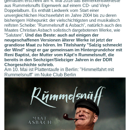
gemastert erscheint am 4. Mai 2018 das Bemerkenswerteste
aus Rummelsnuffs Eigenwerk auf einem CD- und Vinyl-
Doppelalbum. Es enthält Liedwerk vom Start einer
unvergleichlichen Hochseefahrt im Jahre 2004 bis zu deren
bisherigem Höhepunkt: der vielschichtigsten und musikalisch
reifsten Scheibe: "Rummelsnuff & Asbach", natürlich auch des
Maates Christian Asbach solistisch dargebotenen Werke, wie
"Salutare".
Und das Beste: auch auf einigen der
neugeschaffenen Versionen älterer Werke ist jetzt der
grandiose Maat zu hören. Im Titelshanty "Salzig schmeckt
der Wind" singt er gar gemeinsam im Hintergrundchor mit
Reni Baptist, der Mutter vom Käpt'n Rummelsnuff, die
bereits in den Sechziger/Siebziger Jahren in der DDR
Chorgeschichte schrieb.
Am 10. Mai ist Plattentaufe in Berlin: "Himmelfahrt mit
Rummelsnuff" im Nuke Club Berlin