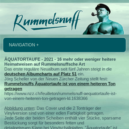
NAVIGATION +
ÄQUATORTAUFE - 2021 - 16 mehr oder weniger heitere
Heimatweisen auf Rummelsnuffsche Art
Das erste reguläre Neualbum seit fünf Jahren steigt in die
deutschen Albumcharts auf Platz 51
ein.
Jörg Scheller von der Neuen Zürcher Zeitung stellt fest:
Rummelsnuffs Äquatortaufe ist von einem heiteren Ton
getragen
https://www.nzz.ch/feuilleton/rummelsnuff-aequatortaufe-ist-
von-einem-heiteren-ton-getragen-ld.1638366
Abbildung unten
: Das Cover und die 2 Tonträger der
Vinylversion sind von einer edlen Farbigkeit getragen.
Jede Seite der beiden Scheiben enthält vier Stücke, sparsame
Bestückung sorgt für besonders fetten und
detailgetreuen Klang bei Vinylschallplatten. "Äquatortaufe" ist