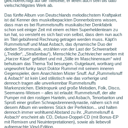
gleichberechtigt auf die Titelseite, er liefert auch sein bis dato
vielschichtigstes Werk ab.
Das fünfte Album von Deutschlands melodischstem Kraftpaket
ist da! Kenner des muskelbepackten Donnerbolzens wissen,
dass man es bei Rummelsnuffs musikalischer Denkfabrik
schon seit einiger Zeit mit einem echten Superheldenteam zu
tun hat, so versteht es sich fast von selbst, dass dem nun auch
im Titel gebührend Rechnung getragen werden muss. Käpt’n
Rummelsnuff und Maat Asbach, das dynamische Duo der
derben Strommusik, erzählen von der Last der Schwerarbeit
(„Treidler“, „Straßenbau“), Menschliche Zuchtviecher werden mit
„Harzer Käse“ gefüttert und mit „Stille im Maschinenraum“ wird
behutsam das Thema Tod besungen. Gutgelaunt, wortkarg und
ungewohnt funky tanzt Doktor Rummel mit seinem inneren
Gegenspieler, dem Anarchisten Mister Snuff. Auf „Rummelsnuff
& Asbach“ ist kein Lied stilistisch wie das vorherige und
dennoch tragen alle unverkennbar Rummelsnuffs
Markenzeichen. Elektropunk und große Melodien, Folk, Disco,
Seemanns-Weisen – alles ist erlaubt: Rummelsnuff, der alte
Pumper mit den rostigen Hanteln, und Asbach, Tenorbariton und
Sproß einer großen Schnapsbrennerdynastie, nähern sich mit
diesem Album ein weiteres Stück der Perfektion... und halten
dennoch immer wohltuend Abstand zu ihr. „Rummelsnuff &
Asbach“ erscheint als CD, Deluxe-Doppel-CD (mit Bonus-EP
mit Remixen und Neuinterpretationen), sowie als liebevoll
aufgemachte Vinyl-Edition.