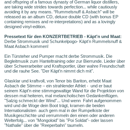
and offspring of a famous dynasty of German liquor distillers,
are taking wide strides towards perfection... while cautiously
avoiding it by any means. “Rummelsnuff & Asbach” will be
released as an album CD, deluxe double CD (with bonus EP
containing remixes and re-interpretations) and as a lovingly
designed vinyl-edition.
Pressetext für den KONZERTBETRIEB - Käpt'n und Maat:
Derbe Strommusik und Schunkelpogo- Käpt'n Rummelsnuff &
Maat Asbach kommen!
Ein Türsteher und Pumper macht derbe Strommusik. Die
Begleitmusik zum Hanteltraining oder zur Bierrunde. Lieder über
über Schwerarbeiter und Kraftsportler, über wahre Freundschaft
und die rauhe See. "Der Käpt’n nimmt dich mit".
Glasklar und kraftvoll, von Tenor bis Bariton, erhebt Maat
Asbach die Stimme – ein strahlender Athlet - und er baut
seinem Käpt’n eine stimmgewaltige Wand für die Projektion von
dessen mal heiteren, mal melancholischen Gedankenflügen.
"Salzig schmeckt der Wind"... Und wenn Fahrt aufgenommen
wird und die Woge dein Boot trägt, kramen die beiden
Internationalisten auch gern mal in der Rumpelkiste der
Musikgeschichte und verrummeln den einen oder anderen
Welterfolg... von "Mongoloid" bis "Poi Soldat"- oder lassen
"Nathalie" über die "Reeperbahn" taumeln.