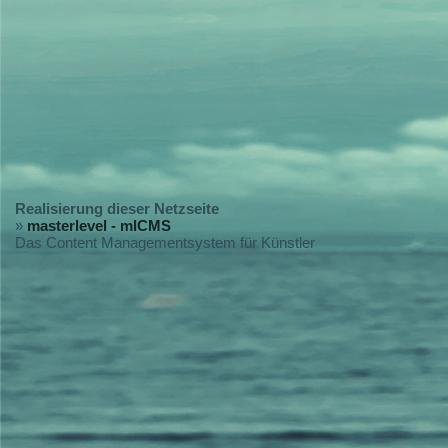
Realisierung dieser Netzseite
»
masterlevel - mlCMS
Das Content Managementsystem für Künstler