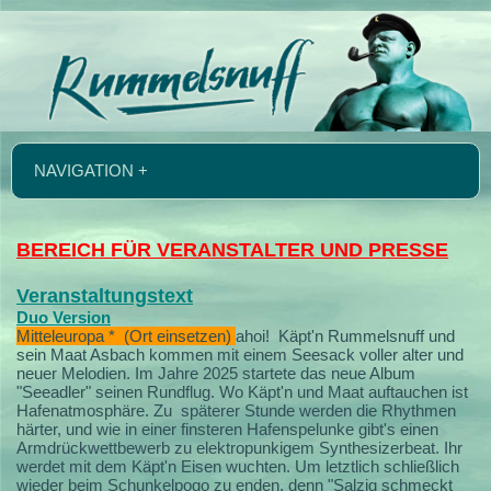
NAVIGATION +
BEREICH FÜR VERANSTALTER UND PRESSE
Veranstaltungstext
Duo Version
Mitteleuropa * (Ort einsetzen)
ahoi!
Käpt'n Rummelsnuff und
sein Maat Asbach kommen mit einem Seesack voller alter und
neuer Melodien.
Im Jahre 2025 startete das neue Album
"Seeadler" seinen Rundflug. Wo Käpt'n und Maat auftauchen ist
Hafenatmosphäre. Zu späterer Stunde werden die Rhythmen
härter, und wie in einer finsteren Hafenspelunke gibt's einen
Armdrückwettbewerb zu elektropunkigem Synthesizerbeat. Ihr
werdet mit dem Käpt'n Eisen wuchten. Um letztlich schließlich
wieder beim Schunkelpogo zu enden, denn "Salzig schmeckt