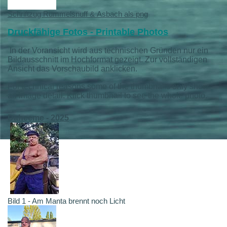
Schriftzug Rummelsnuff & Asbach als png
Druckfähige Fotos - Printable Photos
In der Voransicht wird aus technischen Gründen nur ein
Bildausschnitt im Hochformat gezeigt. Zur vollständigen
Ansicht das Vorschaubild anklicken.
For technical reasons some of the thumbnails only show
an image detail. Klick thumbnail to see the whole photo.
Daheeme - 2025
Bild 1 - Am Manta brennt noch Licht