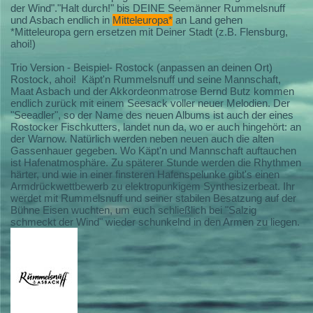
der Wind"."Halt durch!" bis DEINE Seemänner Rummelsnuff
und Asbach endlich in
Mitteleuropa*
an Land gehen
*Mitteleuropa gern ersetzen mit Deiner Stadt (z.B. Flensburg,
ahoi!)
Trio Version - Beispiel- Rostock (anpassen an deinen Ort)
Rostock, ahoi! Käpt'n Rummelsnuff und seine Mannschaft,
Maat Asbach und der Akkordeonmatrose Bernd Butz kommen
endlich zurück mit einem Seesack voller neuer Melodien. Der
"Seeadler", so der Name des neuen Albums ist auch der eines
Rostocker Fischkutters, landet nun da, wo er auch hingehört: an
der Warnow. Natürlich werden neben neuen auch die alten
Gassenhauer gegeben. Wo Käpt'n und Mannschaft auftauchen
ist Hafenatmosphäre. Zu späterer Stunde werden die Rhythmen
härter, und wie in einer finsteren Hafenspelunke gibt's einen
Armdrückwettbewerb zu elektropunkigem Synthesizerbeat. Ihr
werdet mit Rummelsnuff und seiner stabilen Besatzung auf der
Bühne Eisen wuchten, um euch schließlich bei "Salzig
schmeckt der Wind" wieder schunkelnd in den Armen zu liegen.