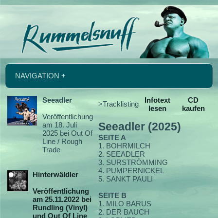
NAVIGATION +
Seeadler
Infotext
CD
>Tracklisting
lesen
kaufen
Veröffentlichung
am 18. Juli
Seeadler (2025)
2025 bei Out Of
SEITE A
Line / Rough
1. BOHRMILCH
Trade
2. SEEADLER
3. SURSTRÖMMING
4. PUMPERNICKEL
Hinterwäldler
5. SANKT PAULI
Veröffentlichung
SEITE B
am 25.11.2022 bei
1. MILO BARUS
Rundling (Vinyl)
2. DER BAUCH
und Out Of Line