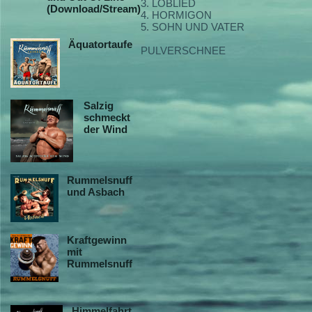
3. LOBLIED
(Download/Stream)
4. HORMIGON
5. SOHN UND VATER
Äquatortaufe
PULVERSCHNEE
Salzig
schmeckt
der Wind
Rummelsnuff
und Asbach
Kraftgewinn
mit
Rummelsnuff
Himmelfahrt