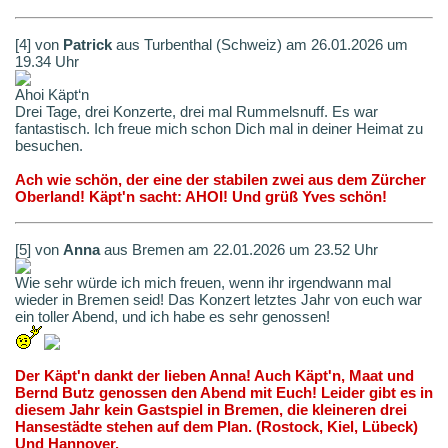
[4] von
Patrick
aus Turbenthal (Schweiz) am 26.01.2026 um
19.34 Uhr
Ahoi Käpt‘n
Drei Tage, drei Konzerte, drei mal Rummelsnuff. Es war
fantastisch. Ich freue mich schon Dich mal in deiner Heimat zu
besuchen.
Ach wie schön, der eine der stabilen zwei aus dem Zürcher
Oberland! Käpt'n sacht: AHOI! Und grüß Yves schön!
[5] von
Anna
aus Bremen am 22.01.2026 um 23.52 Uhr
Wie sehr würde ich mich freuen, wenn ihr irgendwann mal
wieder in Bremen seid! Das Konzert letztes Jahr von euch war
ein toller Abend, und ich habe es sehr genossen!
Der Käpt'n dankt der lieben Anna! Auch Käpt'n, Maat und
Bernd Butz genossen den Abend mit Euch! Leider gibt es in
diesem Jahr kein Gastspiel in Bremen, die kleineren drei
Hansestädte stehen auf dem Plan. (Rostock, Kiel, Lübeck)
Und Hannover.