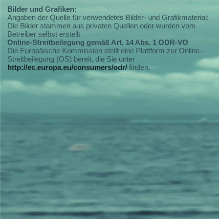
Bilder und Grafiken:
Angaben der Quelle für verwendetes Bilder- und Grafikmaterial:
Die Bilder stammen aus privaten Quellen oder wurden vom
Betreiber selbst erstellt
Online-Streitbeilegung gemäß Art. 14 Abs. 1 ODR-VO
Die Europäische Kommission stellt eine Plattform zur Online-
Streitbeilegung (OS) bereit, die Sie unter
http://ec.europa.eu/consumers/odr/
finden.