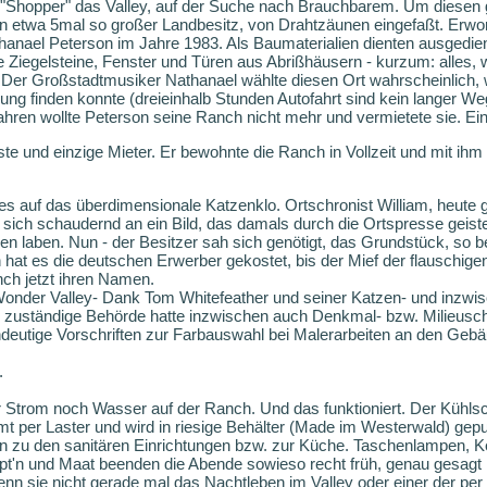
en "Shopper" das Valley, auf der Suche nach Brauchbarem. Um diesen
n etwa 5mal so großer Landbesitz, von Drahtzäunen eingefaßt. Erw
nael Peterson im Jahre 1983. Als Baumaterialien dienten ausgedien
te Ziegelsteine, Fenster und Türen aus Abrißhäusern - kurzum: alles, 
. Der Großstadtmusiker Nathanael wählte diesen Ort wahrscheinlich, w
ng finden konnte (dreieinhalb Stunden Autofahrt sind kein langer W
ren wollte Peterson seine Ranch nicht mehr und vermietete sie. Ein 
ste und einzige Mieter. Er bewohnte die Ranch in Vollzeit und mit ih
es auf das überdimensionale Katzenklo. Ortschronist William, heute g
 sich schaudernd an ein Bild, das damals durch die Ortspresse geist
n laben. Nun - der Besitzer sah sich genötigt, das Grundstück, so be
hat es die deutschen Erwerber gekostet, bis der Mief der flauschigen
nch jetzt ihren Namen.
onder Valley- Dank Tom Whitefeather und seiner Katzen- und inzwisc
ie zuständige Behörde hatte inzwischen auch Denkmal- bzw. Milieusc
indeutige Vorschriften zur Farbauswahl bei Malerarbeiten an den Geb
.
 Strom noch Wasser auf der Ranch. Und das funktioniert. Der Kühlsc
 per Laster und wird in riesige Behälter (Made im Westerwald) gep
n zu den sanitären Einrichtungen bzw. zur Küche. Taschenlampen, 
'n und Maat beenden die Abende sowieso recht früh, genau gesagt na
wenn sie nicht gerade mal das Nachtleben im Valley oder einer der per