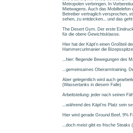
Metropolen verbringen. In Vorbereit
Mietwagens. Auch das Mobiltelefon w
Betreiber vertraglich versprochen, s
sehen, zu entdecken... und das geht 
The Desert Gym. Der erste Eindruck 
für die obere Gewichtsklasse.
Hier hat der Käpt'n einen Großteil d
Hammercurlmanier die Bizepsspitzen 
...hier: fliegende Bewegungen des Ma
...gemeinsames Oberarmtraining. Der
Aber gelegentlich wird auch gearbeit
(Wassertanks in diesem Falle)
Arbeitsteilung: jeder nach seinen Fä
...während des Käpt'ns Platz sein selb
Hier wird gerade Ground Beef, 9% Fa
...doch meist gibt es frische Steaks 