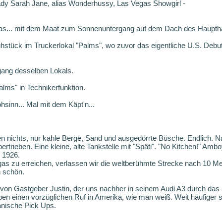
dy Sarah Jane, alias Wonderhussy, Las Vegas Showgirl -
gas... mit dem Maat zum Sonnenuntergang auf dem Dach des Haupth
stück im Truckerlokal "Palms", wo zuvor das eigentliche U.S. Deb
gang desselben Lokals.
alms" in Technikerfunktion.
sinn... Mal mit dem Käpt'n...
n nichts, nur kahle Berge, Sand und ausgedörrte Büsche. Endlich. N
ertrieben. Eine kleine, alte Tankstelle mit "Späti". "No Kitchen!" Amboy
t 1926.
 zu erreichen, verlassen wir die weltberühmte Strecke nach 10 Mei
h schön.
on Gastgeber Justin, der uns nachher in seinem Audi A3 durch das
en einen vorzüglichen Ruf in Amerika, wie man weiß. Weit häufiger s
kanische Pick Ups.