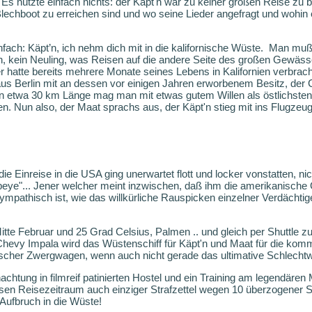
 Es nützte einfach nichts: der Käpt'n war zu keiner großen Reise zu
lechboot zu erreichen sind und wo seine Lieder angefragt und wohin er 
ach: Käpt’n, ich nehm dich mit in die kalifornische Wüste.
Man muß 
'n, kein Neuling, was Reisen auf die andere Seite des großen Gewässers
r hatte bereits mehrere Monate seines Lebens in Kalifornien verbrach
s Berlin mit an dessen vor einigen Jahren erworbenem Besitz, der
on etwa 30 km Länge mag man mit etwas gutem Willen als östlichsten
 Nun also, der Maat sprachs aus, der Käpt'n stieg mit ins Flugzeug
 die Einreise in die USA ging unerwartet flott und locker vonstatten, ni
eye"... Jener welcher meint inzwischen, daß ihm die amerikanische 
pathisch ist, wie das willkürliche Rauspicken einzelner Verdächtig
te Februar und 25 Grad Celsius, Palmen .. und gleich per Shuttle 
 Chevy Impala wird das Wüstenschiff für Käpt'n und Maat für die ko
ischer Zwergwagen, wenn auch nicht gerade das ultimative Schlecht
chtung in filmreif patinierten Hostel und ein Training am legendäre
iesen Reisezeitraum auch einziger Strafzettel wegen 10 überzogener S
Aufbruch in die Wüste!