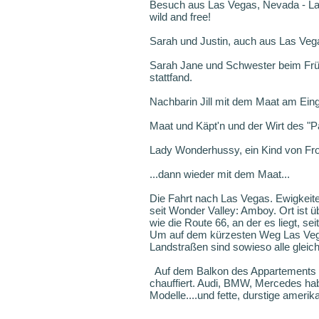
Besuch aus Las Vegas, Nevada - La
wild and free!
Sarah und Justin, auch aus Las Ve
Sarah Jane und Schwester beim Früh
stattfand.
Nachbarin Jill mit dem Maat am Ein
Maat und Käpt'n und der Wirt des "P
Lady Wonderhussy, ein Kind von Froh
...dann wieder mit dem Maat...
Die Fahrt nach Las Vegas. Ewigkeite
seit Wonder Valley: Amboy. Ort ist üb
wie die Route 66, an der es liegt, sei
Um auf dem kürzesten Weg Las Vegas
Landstraßen sind sowieso alle gleic
Auf dem Balkon des Appartements v
chauffiert. Audi, BMW, Mercedes hab
Modelle....und fette, durstige ameri