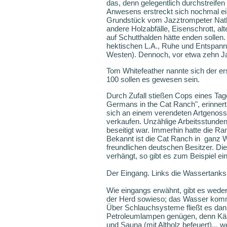
das, denn gelegentlich durchstreif
Anwesens erstreckt sich nochmal ei
Grundstück vom Jazztrompeter Natha
andere Holzabfälle, Eisenschrott, al
auf Schutthalden hätte enden sollen
hektischen L.A., Ruhe und Entspannu
Westen). Dennoch, vor etwa zehn Jah
Tom Whitefeather nannte sich der er
100 sollen es gewesen sein.
Durch Zufall stießen Cops eines Tag
Germans in the Cat Ranch", erinnert
sich an einem verendeten Artgenosse
verkaufen. Unzählige Arbeitsstunden 
beseitigt war. Immerhin hatte die Ra
Bekannt ist die Cat Ranch in ganz W
freundlichen deutschen Besitzer. D
verhängt, so gibt es zum Beispiel e
Der Eingang. Links die Wassertanks
Wie eingangs erwähnt, gibt es weder
der Herd sowieso; das Wasser kommt
Über Schlauchsysteme fließt es dan
Petroleumlampen genügen, denn Käpt
und Sauna (mit Altholz befeuert)... 