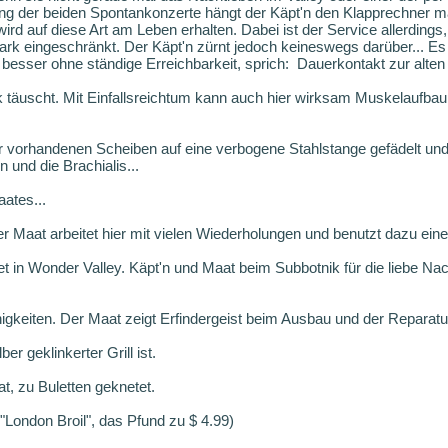
ung der beiden Spontankonzerte hängt der Käpt'n den Klapprechner ma
ird auf diese Art am Leben erhalten. Dabei ist der Service allerding
tark eingeschränkt. Der Käpt'n zürnt jedoch keineswegs darüber... Es 
besser ohne ständige Erreichbarkeit, sprich: Dauerkontakt zur alten
täuscht. Mit Einfallsreichtum kann auch hier wirksam Muskelaufbau 
er vorhandenen Scheiben auf eine verbogene Stahlstange gefädelt und 
und die Brachialis...
ates...
 Maat arbeitet hier mit vielen Wiederholungen und benutzt dazu eine 
et in Wonder Valley. Käpt'n und Maat beim Subbotnik für die liebe Nach
higkeiten. Der Maat zeigt Erfindergeist beim Ausbau und der Reparatu
er geklinkerter Grill ist.
t, zu Buletten geknetet.
("London Broil", das Pfund zu $ 4.99)