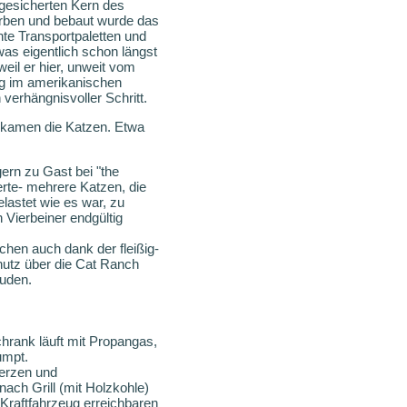
 gesicherten Kern des
orben und bebaut wurde das
te Transportpaletten und
was eigentlich schon längst
eil er hier, unweit vom
eg im amerikanischen
verhängnisvoller Schritt.
m kamen die Katzen. Etwa
ern zu Gast bei "the
erte- mehrere Katzen, die
lastet wie es war, zu
 Vierbeiner endgültig
hen auch dank der fleißig-
hutz über die Cat Ranch
äuden.
hrank läuft mit Propangas,
umpt.
Kerzen und
ch Grill (mit Holzkohle)
 Kraftfahrzeug erreichbaren