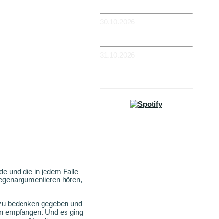
Flowerpower
30.10.2026
-WIESBADEN -
Schlachthof
31.10.2026
-KÖLN - BüZe Ehrenfeld -
Em Drügge Pitter: 9.
HAFENCASINO
Impressum
e und die in jedem Falle
 gegenargumentieren hören,
zu bedenken gegeben und
feln empfangen. Und es ging