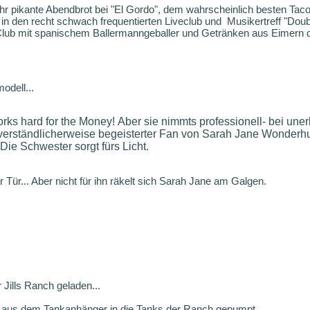
ehr pikante Abendbrot bei "El Gordo", dem wahrscheinlich besten Tac
n den recht schwach frequentierten Liveclub und Musikertreff "Doub
Club mit spanischem Ballermanngeballer und Getränken aus Eimern 
dell...
rks hard for the Money!
Aber sie nimmts professionell- bei unerb
 verständlicherweise begeisterter Fan von Sarah Jane Wonderh
Die Schwester sorgt fürs Licht.
Tür... Aber nicht für ihn räkelt sich Sarah Jane am Galgen.
r Jills Ranch geladen...
 aus dem Tankanhänger in die Tanks der Ranch gepumpt.