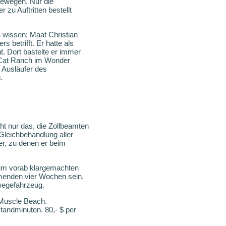
 bewegen. Nur die
zu Auftritten bestellt
wissen: Maat Christian
 betrifft. Er hatte als
t. Dort bastelte er immer
 Cat Ranch im Wonder
 Ausläufer des
.
cht nur das, die Zollbeamten
Gleichbehandlung aller
er, zu denen er beim
zum vorab klargemachten
mmenden vier Wochen sein.
wegefahrzeug.
n Muscle Beach.
tandminuten. 80,- $ per