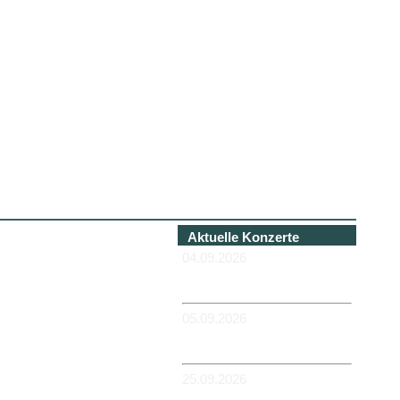
Aktuelle Konzerte
04.09.2026
-HANNOVER - Béi Chéz
Héinz
05.09.2026
-DUISBURG - RUHRORT -
Zum Hübi
25.09.2026
-MAGDEBURG -