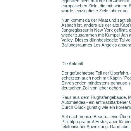
eigentlich nicht mal nur um Amerika.
europäischen Ziele, die mit seinem B
wurde, einzig diese Ziele fuhr er an.
Nun kommt da der Maat und sagt einf
Asbach ist, anders als der alte Käpt
Jungregisseur in New York gefilmt, e
wieder zusammen mit Kumpel Jan au
Valley. Dieses dünnbesiedelte Tal v
Ballungsraumes Los Angeles ansehen.
Die Ankunft
Der gefürchtetste Teil der Überfahrt,
scherzten auch noch mit Käpt'n "Pop
Einreisenden mindestens genauso sym
deutschen Zoll von jeher gehört.
Raus aus dem Flughafengebäude, Mit
Automietdeal- ein anthrazitfarbener
Durch Glück günstig wie ein korean
Auf nach Venice Beach... eine Überna
Pflichtprogramm! Erster, aber für d
telefonischer Anweisung. Dann aber 