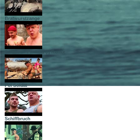
Bratwurstzange
Salutare - Pankow (I) Remix
Poi Soldat
Schiffbruch