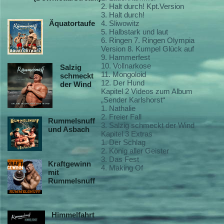
2. Halt durch! Kpt.Version
3. Halt durch!
Äquatortaufe
4. Sliwowitz
5. Halbstark und laut
6. Ringen 7. Ringen Olympia
Version 8. Kumpel Glück auf
9. Hammerfest
10. Vollnarkose
Salzig
11. Mongoloid
schmeckt
12. Der Hund
der Wind
Kapitel 2 Videos zum Album
„Sender Karlshorst“
1. Nathalie
2. Freier Fall
Rummelsnuff
3. Salzig schmeckt der Wind
und Asbach
Kapitel 3 Extras
1. Der Schlag
2. König aller Geister
3. Das Fest
Kraftgewinn
4. Making Of
mit
Rummelsnuff
Himmelfahrt