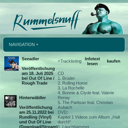
NAVIGATION +
Seeadler
Infotext
>Tracklisting
kaufen
lesen
Veröffentlichung
am 18. Juli 2025
CD
bei Out Of Line /
1. Brüder
Rough Trade
2. Rolling Home
3. La Rochelle
4. Bonnie & Clyde feat. Valerie
Hinterwäldler
Renay
5. The Partisan feat. Christian
Veröffentlichung
Asbach
am 25.11.2022 bei
DVD:
Rundling (Vinyl)
Kapitel 1 Videos zum Album „Halt
und Out Of Line
durch!“
(Download/Stream)
1. Lauchhammer