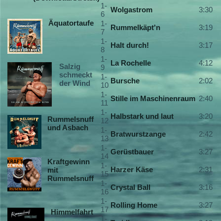
1-
Wolgastrom
3:30
6
Äquatortaufe
1-
Rummelkäpt'n
3:19
7
1-
Halt durch!
3:17
8
1-
La Rochelle
4:12
Salzig
9
schmeckt
1-
Bursche
2:02
der Wind
10
1-
Stille im Maschinenraum
2:40
11
1-
Halbstark und laut
3:20
Rummelsnuff
12
und Asbach
1-
Bratwurstzange
2:42
13
1-
Gerüstbauer
3:27
14
Kraftgewinn
1-
Harzer Käse
2:31
mit
15
Rummelsnuff
1-
Crystal Ball
3:16
16
1-
Rolling Home
3:27
17
Himmelfahrt
1-