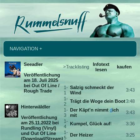
NAVIGATION +
Seeadler
Infotext
>Tracklisting
kaufen
lesen
Veröffentlichung
am 18. Juli 2025
bei Out Of Line /
1-
Salzig schmeckt der
3:43
Rough Trade
1
Wind
1-
Trägt die Woge dein Boot
3:48
2
Hinterwäldler
1-
Der Käpt'n nimmt
d
ich
3:43
3
mit
Veröffentlichung
1-
am 25.11.2022 bei
Kumpel, Glück auf
!
3:36
4
Rundling (Vinyl)
1-
und Out Of Line
Der Heizer
3:25
5
(Download/Stream)