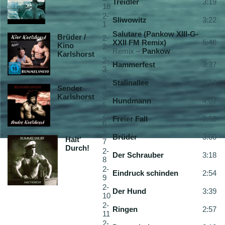
Treidler
3:19
18
2-
Sliwowitz
3:22
1
Salutare (Pankow XIII-G-
Brüder /
2-
XXII FM Remix)
5:46
Kino
2
Remix –
Pankow
Karlshorst
2-
Hammerfest
3:37
3
2-
Stalinallee
4:13
4
Sender
Karlshorst
2-
Hundmann
4:07
5
2-
Freier Fall
3:58
6
2-
Brüder
3:00
Halt'
7
Durch!
2-
Der Schrauber
3:18
8
2-
Eindruck schinden
2:54
9
2-
Der Hund
3:39
10
2-
Ringen
2:57
11
2-