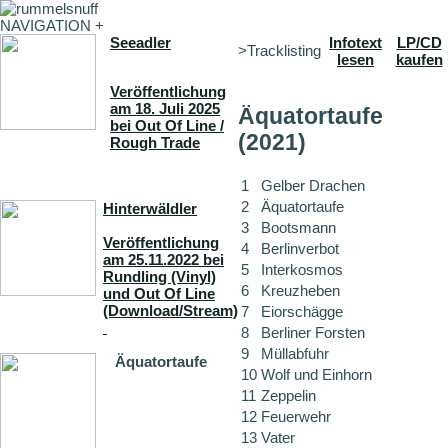
NAVIGATION +
Seeadler
Infotext
LP/CD
>Tracklisting
lesen
kaufen
Veröffentlichung
am 18. Juli 2025
Äquatortaufe
bei Out Of Line /
(2021)
Rough Trade
1
Gelber Drachen
2
Äquatortaufe
Hinterwäldler
3
Bootsmann
Veröffentlichung
4
Berlinverbot
am 25.11.2022 bei
5
Interkosmos
Rundling (Vinyl)
6
Kreuzheben
und Out Of Line
(Download/Stream)
7
Eiorschägge
8
Berliner Forsten
9
Müllabfuhr
Äquatortaufe
10
Wolf und Einhorn
11
Zeppelin
12
Feuerwehr
13
Vater