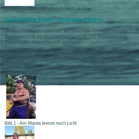
Schriftzug Rummelsnuff & Asbach als png
Druckfähige Fotos - Printable Photos
In der Voransicht wird aus technischen Gründen nur ein
Bildausschnitt im Hochformat gezeigt. Zur vollständigen
Ansicht das Vorschaubild anklicken.
For technical reasons some of the thumbnails only show
an image detail. Klick thumbnail to see the whole photo.
Daheeme - 2025
Bild 1 - Am Manta brennt noch Licht