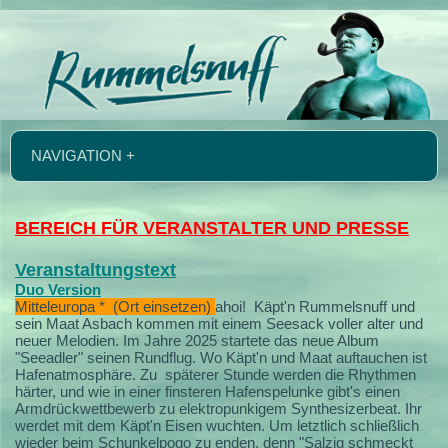
NAVIGATION +
BEREICH FÜR VERANSTALTER UND PRESSE
Veranstaltungstext
Duo Version
Mitteleuropa * (Ort einsetzen)
ahoi!
Käpt'n Rummelsnuff und
sein Maat Asbach kommen mit einem Seesack voller alter und
neuer Melodien.
Im Jahre 2025 startete das neue Album
"Seeadler" seinen Rundflug. Wo Käpt'n und Maat auftauchen ist
Hafenatmosphäre. Zu späterer Stunde werden die Rhythmen
härter, und wie in einer finsteren Hafenspelunke gibt's einen
Armdrückwettbewerb zu elektropunkigem Synthesizerbeat. Ihr
werdet mit dem Käpt'n Eisen wuchten. Um letztlich schließlich
wieder beim Schunkelpogo zu enden, denn "Salzig schmeckt