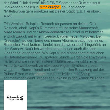
der Wind"."Halt durch!" bis DEINE Seemänner Rummelsnuff
und Asbach endlich in
Mitteleuropa*
an Land gehen
*Mitteleuropa gern ersetzen mit Deiner Stadt (z.B. Flensburg,
ahoi!)
Trio Version - Beispiel- Rostock (anpassen an deinen Ort)
Rostock, ahoi! Käpt'n Rummelsnuff und seine Mannschaft,
Maat Asbach und der Akkordeonmatrose Bernd Butz kommen
endlich zurück mit einem Seesack voller neuer Melodien. Der
"Seeadler", so der Name des neuen Albums ist auch der eines
Rostocker Fischkutters, landet nun da, wo er auch hingehört: an
der Warnow. Natürlich werden neben neuen auch die alten
Gassenhauer gegeben. Wo Käpt'n und Mannschaft auftauchen
ist Hafenatmosphäre. Zu späterer Stunde werden die Rhythmen
härter, und wie in einer finsteren Hafenspelunke gibt's einen
Armdrückwettbewerb zu elektropunkigem Synthesizerbeat. Ihr
werdet mit Rummelsnuff und seiner stabilen Besatzung auf der
Bühne Eisen wuchten, um euch schließlich bei "Salzig
schmeckt der Wind" wieder schunkelnd in den Armen zu liegen.