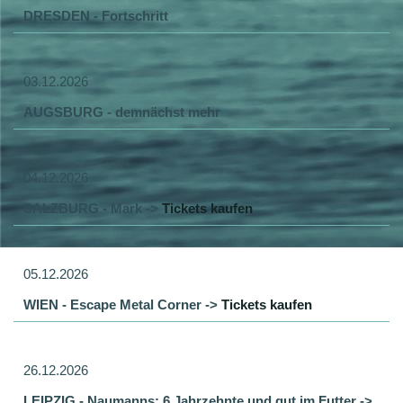
DRESDEN - Fortschritt
03.12.2026
AUGSBURG - demnächst mehr
04.12.2026
SALZBURG - Mark ->
Tickets kaufen
05.12.2026
WIEN - Escape Metal Corner ->
Tickets kaufen
26.12.2026
LEIPZIG - Naumanns: 6 Jahrzehnte und gut im Futter ->