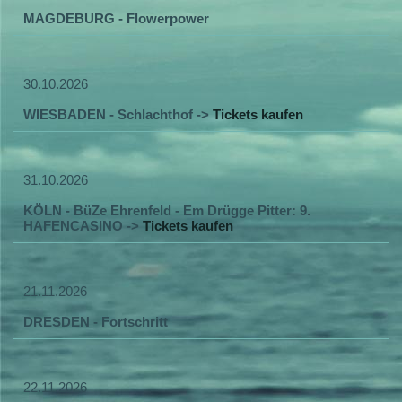
MAGDEBURG - Flowerpower
30.10.2026
WIESBADEN - Schlachthof ->
Tickets kaufen
31.10.2026
KÖLN - BüZe Ehrenfeld - Em Drügge Pitter: 9.
HAFENCASINO ->
Tickets kaufen
21.11.2026
DRESDEN - Fortschritt
22.11.2026