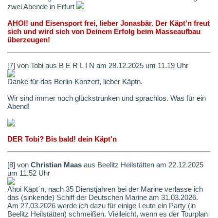
zwei Abende in Erfurt
AHOI! und Eisensport frei, lieber Jonasbär. Der Käpt'n freut
sich und wird sich von Deinem Erfolg beim Masseaufbau
überzeugen!
[7] von Tobi aus B E R L I N am 28.12.2025 um 11.19 Uhr
Danke für das Berlin-Konzert, lieber Käptn.
Wir sind immer noch glückstrunken und sprachlos. Was für ein
Abend!
DER Tobi? Bis bald! dein Käpt'n
[8] von
Christian Maas
aus Beelitz Heilstätten am 22.12.2025
um 11.52 Uhr
Ahoi Käpt´n, nach 35 Dienstjahren bei der Marine verlasse ich
das (sinkende) Schiff der Deutschen Marine am 31.03.2026.
Am 27.03.2026 werde ich dazu für einige Leute ein Party (in
Beelitz Heilstätten) schmeißen. Vielleicht, wenn es der Tourplan