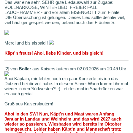
Das war eine sehr, SEHR gute Liedauswahl zur Zugabe:
VOLLNARKOSE, WINTERLIED, FREIER FALL,
LAUCHHAMMER - und vor allem EISENGOTT zum Finale!
DIE Überraschung ist gelungen. Dieses Lied sollte defintiv viel,
viel häufiger gespielt werden, befand auch das Fräulein S.
Merci und bis alsbald!!
Käpt'n freuts! Ahoi, liebe Kinder, und bis gleich!
[2] von
Boller
aus Kaiserslautern am 02.03.2026 um 20.49 Uhr
Ahoi Käptain, mir fehlen noch ein paar Konzerte bis ich das
Dutzend bei dir voll habe. In diesem Sinne: Wann kommt ihr mal
wieder in den Südwesten?! :) Letztes mal in Saarbrücken war
es auch genial!
Gruß aus Kaiserslautern!
Ahoi in den SW! Nun, Käpt'n und Maat waren Anfang
Januar in Landau und Weinheim und das wird 2027 auch
wieder so passieren. Wiesbaden wird bereits im Oktober
heimgesucht. Leider haben Käpt'n und Mannschaft trotz