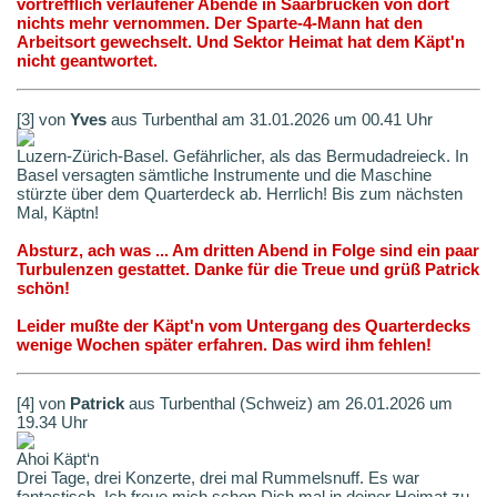
vortrefflich verlaufener Abende in Saarbrücken von dort
nichts mehr vernommen. Der Sparte-4-Mann hat den
Arbeitsort gewechselt. Und Sektor Heimat hat dem Käpt'n
nicht geantwortet.
[3] von
Yves
aus Turbenthal am 31.01.2026 um 00.41 Uhr
Luzern-Zürich-Basel. Gefährlicher, als das Bermudadreieck. In
Basel versagten sämtliche Instrumente und die Maschine
stürzte über dem Quarterdeck ab. Herrlich! Bis zum nächsten
Mal, Käptn!
Absturz, ach was ... Am dritten Abend in Folge sind ein paar
Turbulenzen gestattet. Danke für die Treue und grüß Patrick
schön!
Leider mußte der Käpt'n vom Untergang des Quarterdecks
wenige Wochen später erfahren. Das wird ihm fehlen!
[4] von
Patrick
aus Turbenthal (Schweiz) am 26.01.2026 um
19.34 Uhr
Ahoi Käpt‘n
Drei Tage, drei Konzerte, drei mal Rummelsnuff. Es war
fantastisch. Ich freue mich schon Dich mal in deiner Heimat zu