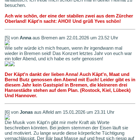
besuchen.
Ach wie schön, der eine der stabilen zwei aus dem Zürcher
Oberland! Käpt'n sacht: AHOI! Und grüß Yves schön!
[5] von
Anna
aus Bremen am 22.01.2026 um 23.52 Uhr
Wie sehr würde ich mich freuen, wenn ihr irgendwann mal
wieder in Bremen seid! Das Konzert letztes Jahr von euch war
ein toller Abend, und ich habe es sehr genossen!
Der Käpt'n dankt der lieben Anna! Auch Käpt'n, Maat und
Bernd Butz genossen den Abend mit Euch! Leider gibt es in
diesem Jahr kein Gastspiel in Bremen, die kleineren drei
Hansestädte stehen auf dem Plan. (Rostock, Kiel, Lübeck)
Und Hannover.
[6] von
Jonas
aus Alfeld am 15.01.2026 um 23.31 Uhr
Die Musik vom Käpt'n gibt mir mehr Kraft als Worte
beschreiben könnten. Bei jedem stemmen der Eisen läuft sie
und motiviert. Zu lange wurde diese körperliche Tüchtigung
vernachlässigt. Der Bär baut Masse auf und freut sich riesig auf