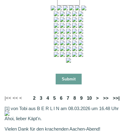
|<< << <
1
2
3
4
5
6
7
8
9
10
>
>>
>>|
[1] von Tobi aus B E R L I N am 08.03.2026 um 16.48 Uhr
Ahoi, lieber Käpt'n.
Vielen Dank für den krachenden Aachen-Abend!