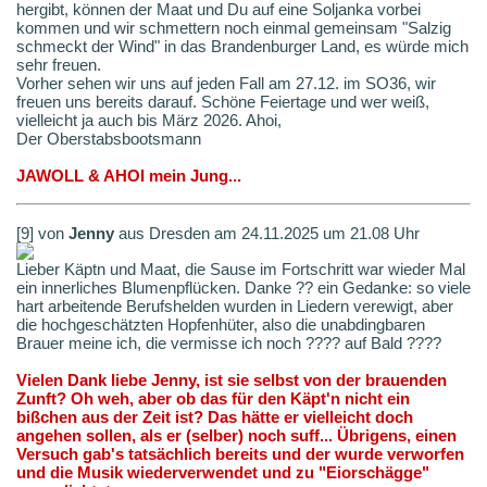
hergibt, können der Maat und Du auf eine Soljanka vorbei
kommen und wir schmettern noch einmal gemeinsam "Salzig
schmeckt der Wind" in das Brandenburger Land, es würde mich
sehr freuen.
Vorher sehen wir uns auf jeden Fall am 27.12. im SO36, wir
freuen uns bereits darauf. Schöne Feiertage und wer weiß,
vielleicht ja auch bis März 2026. Ahoi,
Der Oberstabsbootsmann
JAWOLL & AHOI mein Jung...
[9] von
Jenny
aus Dresden am 24.11.2025 um 21.08 Uhr
Lieber Käptn und Maat, die Sause im Fortschritt war wieder Mal
ein innerliches Blumenpflücken. Danke ?? ein Gedanke: so viele
hart arbeitende Berufshelden wurden in Liedern verewigt, aber
die hochgeschätzten Hopfenhüter, also die unabdingbaren
Brauer meine ich, die vermisse ich noch ???? auf Bald ????
Vielen Dank liebe Jenny, ist sie selbst von der brauenden
Zunft? Oh weh, aber ob das für den Käpt'n nicht ein
bißchen aus der Zeit ist? Das hätte er vielleicht doch
angehen sollen, als er (selber) noch suff... Übrigens, einen
Versuch gab's tatsächlich bereits und der wurde verworfen
und die Musik wiederverwendet und zu "Eiorschägge"