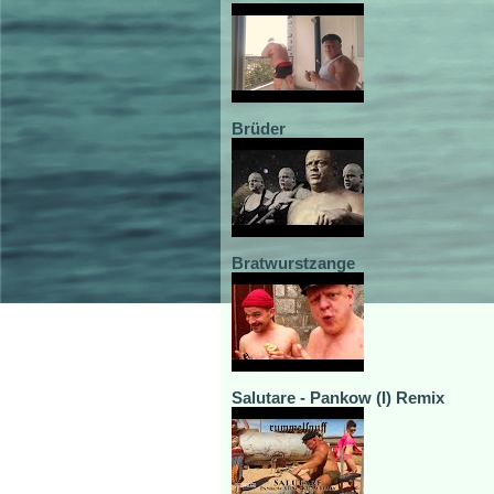
Brüder
Bratwurstzange
Salutare - Pankow (I) Remix