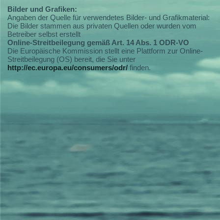
Bilder und Grafiken:
Angaben der Quelle für verwendetes Bilder- und Grafikmaterial:
Die Bilder stammen aus privaten Quellen oder wurden vom
Betreiber selbst erstellt
Online-Streitbeilegung gemäß Art. 14 Abs. 1 ODR-VO
Die Europäische Kommission stellt eine Plattform zur Online-
Streitbeilegung (OS) bereit, die Sie unter
http://ec.europa.eu/consumers/odr/
finden.