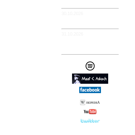
Flowerpower
30.10.2026
-WIESBADEN -
Schlachthof
31.10.2026
-KÖLN - BüZe Ehrenfeld -
Em Drügge Pitter: 9.
HAFENCASINO
Impressum