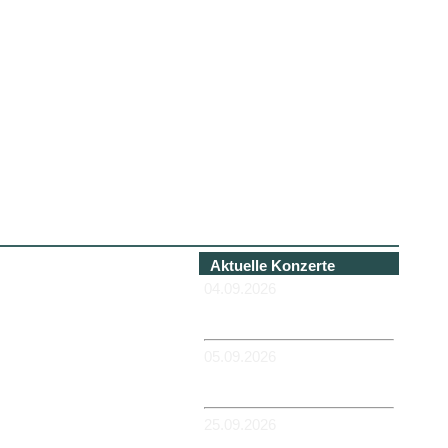
Aktuelle Konzerte
04.09.2026
-HANNOVER - Béi Chéz
Héinz
05.09.2026
-DUISBURG - RUHRORT -
Zum Hübi
25.09.2026
-MAGDEBURG -